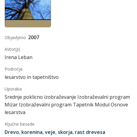
2007
Objavljeno
Avtor(ji)
Irena Leban
Področje
lesarstvo in tapetništvo
Uporaba
Srednje poklicno izobraževanje Izobraževalni program
Mizar Izobraževalni program Tapetnik Modul Osnove
lesarstva
Ključne besede
Drevo
,
korenina
,
veje
,
skorja
,
rast drevesa