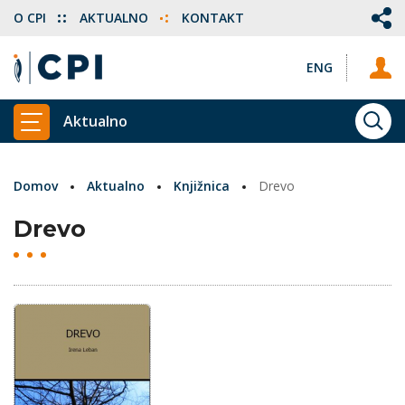
O CPI
AKTUALNO
KONTAKT
ENG
Aktualno
ISKA
PRIKAŽI GLAVNI MENI
Domov
Aktualno
Knjižnica
Drevo
Drevo