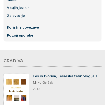
V tujih jezikih
Za avtorje
Koristne povezave
Pogoji uporabe
GRADIVA
dokument
Les in tvoriva, Lesarska tehnologija 1
Mirko Geršak
2018