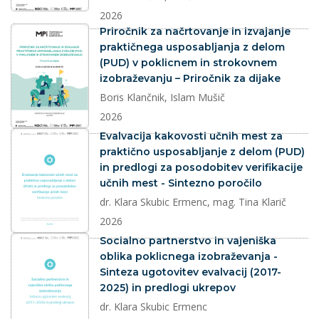
2026
dokument
Priročnik za načrtovanje in izvajanje
praktičnega usposabljanja z delom
(PUD) v poklicnem in strokovnem
izobraževanju – Priročnik za dijake
Boris Klančnik, Islam Mušič
2026
dokument
Evalvacija kakovosti učnih mest za
praktično usposabljanje z delom (PUD)
in predlogi za posodobitev verifikacije
učnih mest - Sintezno poročilo
dr. Klara Skubic Ermenc, mag. Tina Klarič
2026
dokument
Socialno partnerstvo in vajeniška
oblika poklicnega izobraževanja -
Sinteza ugotovitev evalvacij (2017-
2025) in predlogi ukrepov
dr. Klara Skubic Ermenc