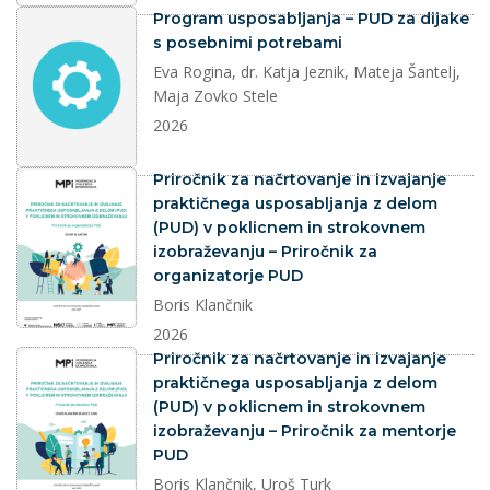
dokument
Program usposabljanja – PUD za dijake
s posebnimi potrebami
Eva Rogina, dr. Katja Jeznik, Mateja Šantelj,
Maja Zovko Stele
2026
dokument
Priročnik za načrtovanje in izvajanje
praktičnega usposabljanja z delom
(PUD) v poklicnem in strokovnem
izobraževanju – Priročnik za
organizatorje PUD
Boris Klančnik
2026
dokument
Priročnik za načrtovanje in izvajanje
praktičnega usposabljanja z delom
(PUD) v poklicnem in strokovnem
izobraževanju – Priročnik za mentorje
PUD
Boris Klančnik, Uroš Turk