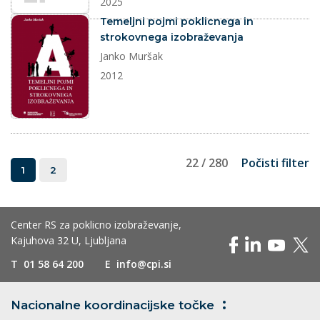
2025
dokument
Temeljni pojmi poklicnega in
strokovnega izobraževanja
Janko Muršak
2012
22 / 280
Počisti filter
1
2
Center RS za poklicno izobraževanje,
Kajuhova 32 U, Ljubljana
T
01 58 64 200
E
info@cpi.si
Nacionalne koordinacijske
točke