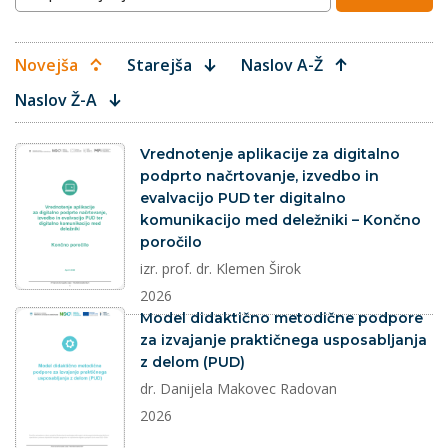
Novejša
Starejša
Naslov A-Ž
Naslov Ž-A
dokument
Vrednotenje aplikacije za digitalno
podprto načrtovanje, izvedbo in
evalvacijo PUD ter digitalno
komunikacijo med deležniki – Končno
poročilo
izr. prof. dr. Klemen Širok
2026
dokument
Model didaktično metodične podpore
za izvajanje praktičnega usposabljanja
z delom (PUD)
dr. Danijela Makovec Radovan
2026