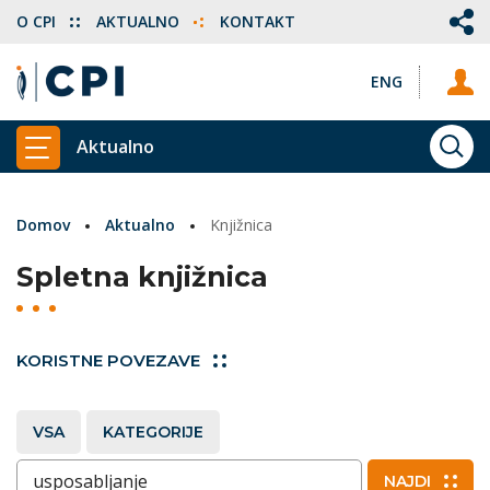
O CPI
AKTUALNO
KONTAKT
ENG
Aktualno
ISKA
PRIKAŽI GLAVNI MENI
Domov
Aktualno
Knjižnica
Spletna knjižnica
KORISTNE POVEZAVE
VSA
KATEGORIJE
Vnesite ključne besede
NAJDI