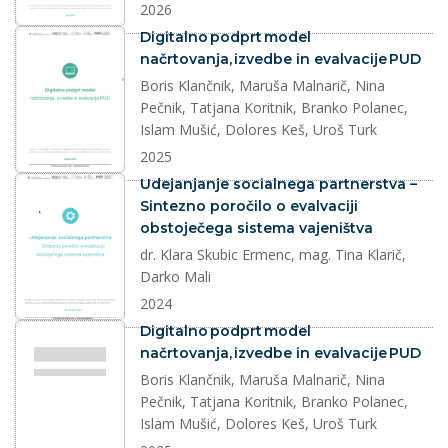
2026
dokument
Digitalno podprt model
načrtovanja, izvedbe in evalvacije PUD
Boris Klančnik, Maruša Malnarič, Nina
Pečnik, Tatjana Koritnik, Branko Polanec,
Islam Mušić, Dolores Keš, Uroš Turk
2025
dokument
Udejanjanje socialnega partnerstva –
Sintezno poročilo o evalvaciji
obstoječega sistema vajeništva
dr. Klara Skubic Ermenc, mag. Tina Klarič,
Darko Mali
2024
dokument
Digitalno podprt model
načrtovanja, izvedbe in evalvacije PUD
Boris Klančnik, Maruša Malnarič, Nina
Pečnik, Tatjana Koritnik, Branko Polanec,
Islam Mušić, Dolores Keš, Uroš Turk