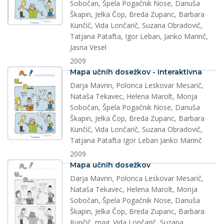
Sobočan, Špela Pogačnik Nose, Danuša
Škapin, Jelka Čop, Breda Zupanc, Barbara
Kunčič, Vida Lončarič, Suzana Obradovič,
Tatjana Patafta, Igor Leban, Janko Marinč,
Jasna Vesel
2009
dokument
Mapa učnih dosežkov - interaktivna
Darja Mavrin, Polonca Leskovar Mesarič,
Nataša Tekavec, Helena Marolt, Monja
Sobočan, Špela Pogačnik Nose, Danuša
Škapin, Jelka Čop, Breda Zupanc, Barbara
Kunčič, Vida Lončarič, Suzana Obradovič,
Tatjana Patafta Igor Leban Janko Marinč
2009
dokument
Mapa učnih dosežkov
Darja Mavrin, Polonca Leskovar Mesarič,
Nataša Tekavec, Helena Marolt, Monja
Sobočan, Špela Pogačnik Nose, Danuša
Škapin, Jelka Čop, Breda Zupanc, Barbara
Kunčič, mag. Vida Lončarič, Suzana