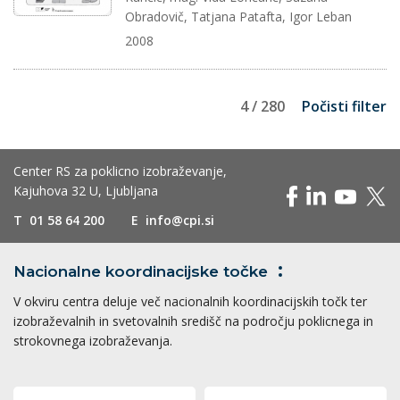
Obradovič, Tatjana Patafta, Igor Leban
2008
4 / 280
Počisti filter
Center RS za poklicno izobraževanje,
Kajuhova 32 U, Ljubljana
T
01 58 64 200
E
info@cpi.si
Nacionalne koordinacijske
točke
V okviru centra deluje več nacionalnih koordinacijskih točk ter
izobraževalnih in svetovalnih središč na področju poklicnega in
strokovnega izobraževanja.