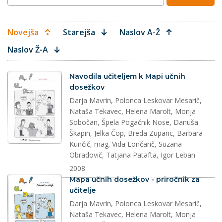
Novejša
Starejša
Naslov A-Ž
Naslov Ž-A
dokument
Navodila učiteljem k Mapi učnih
dosežkov
Darja Mavrin, Polonca Leskovar Mesarič,
Nataša Tekavec, Helena Marolt, Monja
Sobočan, Špela Pogačnik Nose, Danuša
Škapin, Jelka Čop, Breda Zupanc, Barbara
Kunčič, mag. Vida Lončarič, Suzana
Obradovič, Tatjana Patafta, Igor Leban
2008
dokument
Mapa učnih dosežkov - priročnik za
učitelje
Darja Mavrin, Polonca Leskovar Mesarič,
Nataša Tekavec, Helena Marolt, Monja