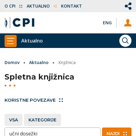
O CPI
AKTUALNO
KONTAKT
ENG
Aktualno
ISKA
PRIKAŽI GLAVNI MENI
Domov
Aktualno
Knjižnica
Spletna knjižnica
KORISTNE POVEZAVE
VSA
KATEGORIJE
Vnesite ključne besede
NAJDI