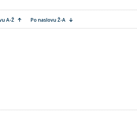
vu A-Ž
Po naslovu Ž-A