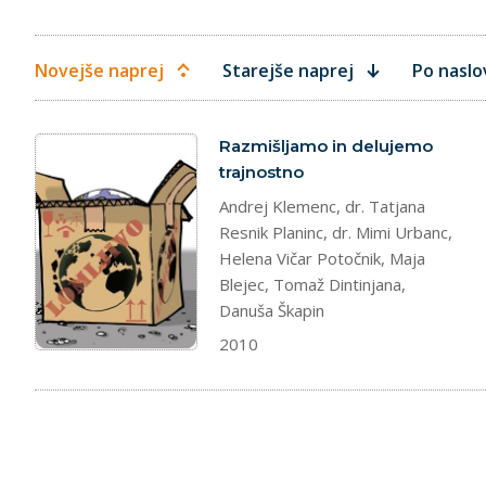
Novejše naprej
Starejše naprej
Po naslo
splet
Razmišljamo in delujemo
trajnostno
Andrej Klemenc, dr. Tatjana
Resnik Planinc, dr. Mimi Urbanc,
Helena Vičar Potočnik, Maja
Blejec, Tomaž Dintinjana,
Danuša Škapin
2010