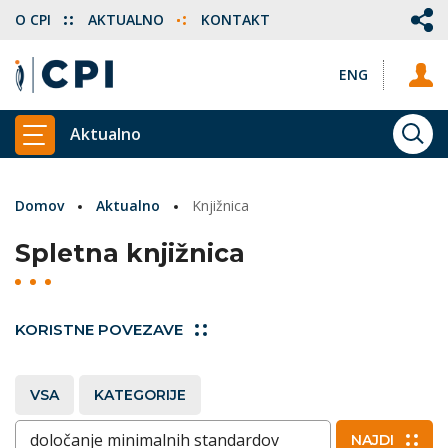
O CPI
AKTUALNO
KONTAKT
ENG
Aktualno
ISKA
PRIKAŽI GLAVNI MENI
Domov
Aktualno
Knjižnica
Spletna knjižnica
KORISTNE POVEZAVE
VSA
KATEGORIJE
Vnesite ključne besede
NAJDI