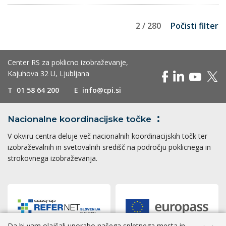
2 / 280
Počisti filter
Center RS za poklicno izobraževanje,
Kajuhova 32 U, Ljubljana
T
01 58 64 200
E
info@cpi.si
Nacionalne koordinacijske
točke
V okviru centra deluje več nacionalnih koordinacijskih točk ter
izobraževalnih in svetovalnih središč na področju poklicnega in
strokovnega izobraževanja.
Da bi vam olajšali uporabo našega spletnega mesta in