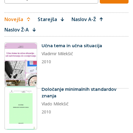
Novejša
Starejša
Naslov A-Ž
Naslov Ž-A
dokument
Učna tema in učna situacija
Vladimir Milekšič
2010
dokument
Določanje minimalnih standardov
znanja
Vlado Milekšič
2010