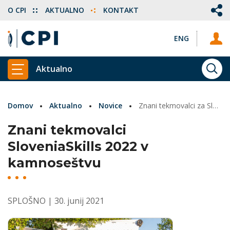
O CPI
AKTUALNO
KONTAKT
ENG
Aktualno
ISKA
PRIKAŽI GLAVNI MENI
Domov
Aktualno
Novice
Znani tekmovalci za SloveniaSkills 2022 v kamnoseštvu
Znani tekmovalci
SloveniaSkills 2022 v
kamnoseštvu
SPLOŠNO
| 30. junij 2021