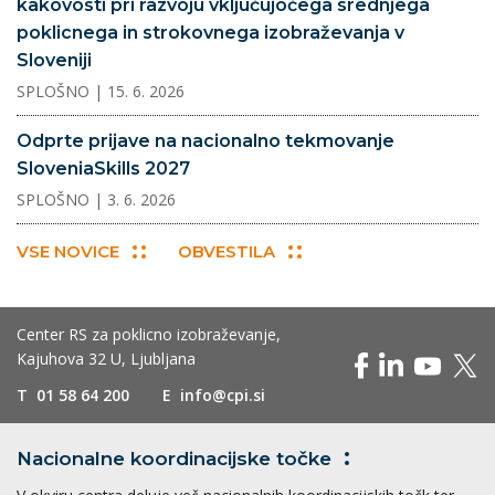
kakovosti pri razvoju vključujočega srednjega
poklicnega in strokovnega izobraževanja v
Sloveniji
SPLOŠNO
| 15. 6. 2026
Odprte prijave na nacionalno tekmovanje
SloveniaSkills 2027
SPLOŠNO
| 3. 6. 2026
VSE NOVICE
OBVESTILA
Center RS za poklicno izobraževanje,
Kajuhova 32 U, Ljubljana
T
01 58 64 200
E
info@cpi.si
Nacionalne koordinacijske
točke