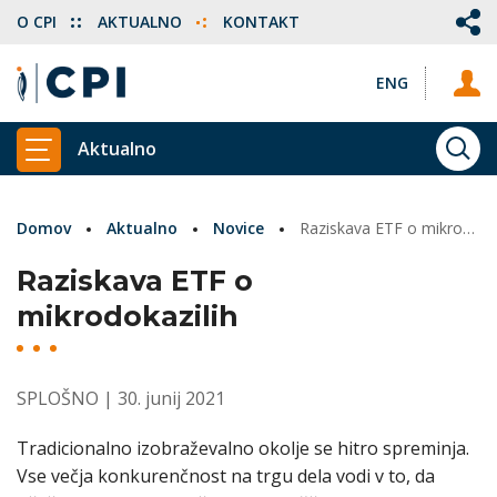
O CPI
AKTUALNO
KONTAKT
ENG
Aktualno
ISKA
PRIKAŽI GLAVNI MENI
Domov
Aktualno
Novice
Raziskava ETF o mikrodokazilih
Raziskava ETF o
mikrodokazilih
SPLOŠNO
| 30. junij 2021
Tradicionalno izobraževalno okolje se hitro spreminja.
Vse večja konkurenčnost na trgu dela vodi v to, da