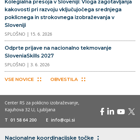
Kolegialna presoja v Sloveniji: Vloga zagotavljanja
kakovosti pri razvoju vključujočega srednjega
poklicnega in strokovnega izobraževanja v
Sloveniji
SPLOŠNO
| 15. 6. 2026
Odprte prijave na nacionalno tekmovanje
SloveniaSkills 2027
SPLOŠNO
| 3. 6. 2026
VSE NOVICE
OBVESTILA
Center RS za poklicno izobraževanje,
Kajuhova 32 U, Ljubljana
T
01 58 64 200
E
info@cpi.si
Nacionalne koordinacijske
točke