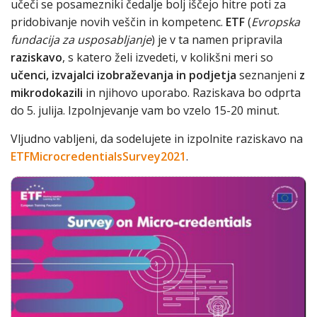
učeči se posamezniki čedalje bolj iščejo hitre poti za
pridobivanje novih veščin in kompetenc.
ETF
(
Evropska
fundacija za usposabljanje
) je v ta namen pripravila
raziskavo
, s katero želi izvedeti, v kolikšni meri so
učenci, izvajalci izobraževanja in podjetja
seznanjeni
z
mikrodokazili
in njihovo uporabo. Raziskava bo odprta
do 5. julija. Izpolnjevanje vam bo vzelo 15-20 minut.
Vljudno vabljeni, da sodelujete in izpolnite raziskavo na
ETFMicrocredentialsSurvey2021
.