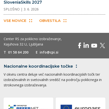
SloveniaSkills 2027
SPLOŠNO
| 3. 6. 2026
VSE NOVICE
OBVESTILA
Center RS za poklicno izobraževanje,
Kajuhova 32 U, Ljubljana
T
01 58 64 200
E
info@cpi.si
Nacionalne koordinacijske
točke
V okviru centra deluje več nacionalnih koordinacijskih točk ter
izobraževalnih in svetovalnih središč na področju poklicnega in
strokovnega izobraževanja.