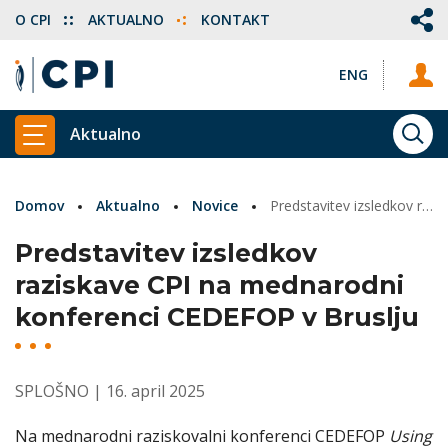
O CPI
AKTUALNO
KONTAKT
ENG
Aktualno
ISKA
PRIKAŽI GLAVNI MENI
Domov
Aktualno
Novice
Predstavitev izsledkov raziskave CPI na mednarodni konferenci CEDEFOP v Bruslju
Predstavitev izsledkov
raziskave CPI na mednarodni
konferenci CEDEFOP v Bruslju
SPLOŠNO
| 16. april 2025
Na mednarodni raziskovalni konferenci CEDEFOP
Using