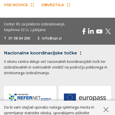
VSE NOVICE
OBVESTILA
Center RS za poklicno izobraževanje,
Kajuhova 32 U, Ljubljana
T
01 58 64 200
E
info@cpi.si
Nacionalne koordinacijske
točke
V okviru centra deluje več nacionalnih koordinacijskih točk ter
izobraževalnih in svetovalnih središč na področju poklicnega in
strokovnega izobraževanja.
Da bi vam olajšali uporabo našega spletnega mesta in
Skrij ob
spremljanje statistike obiska, uporabljamo piškotke