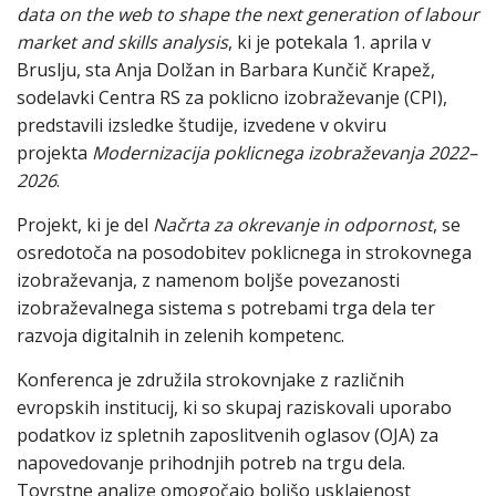
data on the web to shape the next generation of labour
market and skills analysis
, ki je potekala 1. aprila v
Bruslju, sta Anja Dolžan in Barbara Kunčič Krapež,
sodelavki Centra RS za poklicno izobraževanje (CPI),
predstavili izsledke študije, izvedene v okviru
projekta
Modernizacija poklicnega izobraževanja 2022–
2026
.
Projekt, ki je del
Načrta za okrevanje in odpornost
, se
osredotoča na posodobitev poklicnega in strokovnega
izobraževanja, z namenom boljše povezanosti
izobraževalnega sistema s potrebami trga dela ter
razvoja digitalnih in zelenih kompetenc.
Konferenca je združila strokovnjake z različnih
evropskih institucij, ki so skupaj raziskovali uporabo
podatkov iz spletnih zaposlitvenih oglasov (OJA) za
napovedovanje prihodnjih potreb na trgu dela.
Tovrstne analize omogočajo boljšo usklajenost