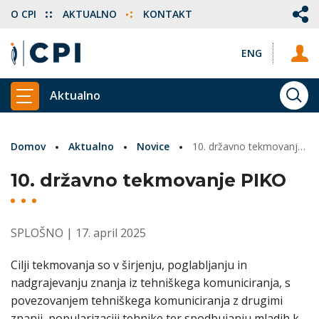
O CPI
AKTUALNO
KONTAKT
ENG
Aktualno
ISKA
PRIKAŽI GLAVNI MENI
Domov
Aktualno
Novice
10. državno tekmovanje PIKO
10. državno tekmovanje PIKO
SPLOŠNO
| 17. april 2025
Cilji tekmovanja so v širjenju, poglabljanju in
nadgrajevanju znanja iz tehniškega komuniciranja, s
povezovanjem tehniškega komuniciranja z drugimi
znanji, popularizaciji tehnike ter spodbujanju mladih k