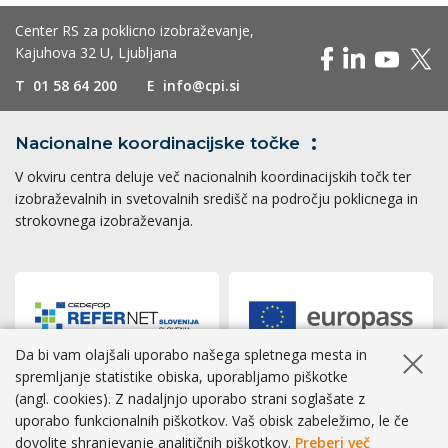
Center RS za poklicno izobraževanje,
Kajuhova 32 U, Ljubljana
T
01 58 64 200
E
info@cpi.si
Nacionalne koordinacijske
točke
V okviru centra deluje več nacionalnih koordinacijskih točk ter
izobraževalnih in svetovalnih središč na področju poklicnega in
strokovnega izobraževanja.
Da bi vam olajšali uporabo našega spletnega mesta in
Skrij ob
spremljanje statistike obiska, uporabljamo piškotke
(angl. cookies). Z nadaljnjo uporabo strani soglašate z
Dostopnost
|
Zasebnost
|
Piškotki
uporabo funkcionalnih piškotkov. Vaš obisk zabeležimo, le če
dovolite shranjevanje analitičnih piškotkov.
Preberi več