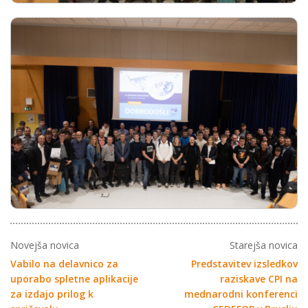
Novejša novica
Starejša novica
Vabilo na delavnico za
Predstavitev izsledkov
uporabo spletne aplikacije
raziskave CPI na
za izdajo prilog k
mednarodni konferenci