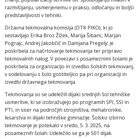
razmišljanju, usmerjenemu v prakso, odločanju in boljši
predstavljivosti v tehniki.
Državna tekmovalna komisija (DTK PIKO), ki jo
sestavljajo Erika Broz Žižek, Marija Šibanc, Marjan
Pograjc, Andrej Jakobčič in Damjana Pregeljc je
poskrbela za načrtovanje tekmovanja ter pripravo
tekmovalnih nalog. V povezavi s posameznimi šolami je
poskrbela za organizacijo in izvedbo šolskih tekmovanj,
v sodelovanju s šolo gostiteljico pa pri organizaciji in
izvedbi državnega tekmovanja.
Tekmovanja so se udeležili dijaki srednjih šol tehniške
usmeritve, ki se izobražujejo po programih SPI, SSI in
PTI, in sicer na področjih strojništva, mehatronike,
lesarstva in dijaki tehniške gimnazije. Šolsko izbirno
tekmovanje je potekalo v sredo, 5. 3. 2025, na
posameznih šolah. Udeležilo se ga je 501 dijak.