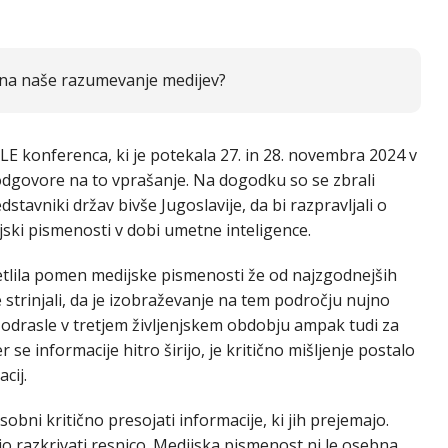
a na naše razumevanje medijev?
E konferenca, ki je potekala 27. in 28. novembra 2024 v
 odgovore na to vprašanje. Na dogodku so se zbrali
dstavniki držav bivše Jugoslavije, da bi razpravljali o
ijski pismenosti v dobi umetne inteligence.
etlila pomen medijske pismenosti že od najzgodnejših
e strinjali, da je izobraževanje na tem področju nujno
 odrasle v tretjem življenjskem obdobju ampak tudi za
r se informacije hitro širijo, je kritično mišljenje postalo
cij.
sobni kritično presojati informacije, ki jih prejemajo.
jo razkrivati resnico. Medijska pismenost ni le osebna