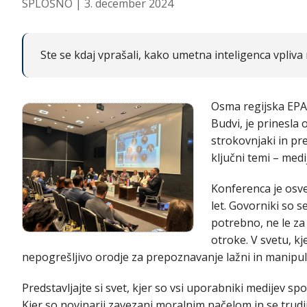
SPLOŠNO
| 3. december 2024
Ste se kdaj vprašali, kako umetna inteligenca vpliv
Osma regijska EPAL
Budvi, je prinesla
strokovnjaki in pre
ključni temi – med
Konferenca je osv
let. Govorniki so s
potrebno, ne le za
otroke. V svetu, kje
nepogrešljivo orodje za prepoznavanje lažni in manipula
Predstavljajte si svet, kjer so vsi uporabniki medijev spo
Kjer so novinarji zavezani moralnim načelom in se trudi