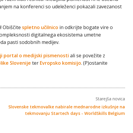
anjem na konferenci so udeleženci pokazali zavezanost
! Obiščite
spletno učilnico
in odkrijte bogate vire o
kompleksnosti digitalnega ekosistema umetne
eda pasti sodobnih medijev.
i portal o medijski pismenosti
ali se povežite z
like Slovenije
ter
Evropsko komisijo
. (P)ostanite
Starejša novica
Slovenske tekmovalke nabirale mednarodne izkušnje na
tekmovanju Startech days - WorldSkills Belgium