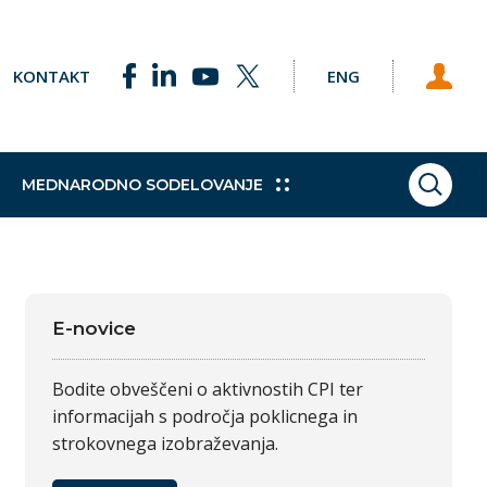
KONTAKT
ENG
MEDNARODNO SODELOVANJE
ISKAN
ke točke
Pobude
Praktično izobraževanje
Sklad za podnebne spremembe
Študijski obiski
h programov
e Svetu EU
Dodatne kvalifikacije
Vajeništvo
E-novice
gija
Trajnostni razvoj
Bodite obveščeni o aktivnostih CPI ter
informacijah s področja poklicnega in
strokovnega izobraževanja.