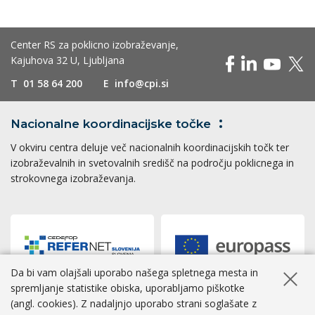
Center RS za poklicno izobraževanje,
Kajuhova 32 U, Ljubljana
T
01 58 64 200
E
info@cpi.si
Nacionalne koordinacijske
točke
V okviru centra deluje več nacionalnih koordinacijskih točk ter
izobraževalnih in svetovalnih središč na področju poklicnega in
strokovnega izobraževanja.
Da bi vam olajšali uporabo našega spletnega mesta in
Skrij ob
spremljanje statistike obiska, uporabljamo piškotke
(angl. cookies). Z nadaljnjo uporabo strani soglašate z