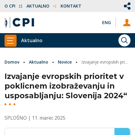
O CPI
AKTUALNO
KONTAKT
ENG
Aktualno
ISKA
PRIKAŽI GLAVNI MENI
Domov
Aktualno
Novice
Izvajanje evropskih prioritet v poklicnem izobraževanju in usposabljanju: Slovenija 2024“
Izvajanje evropskih prioritet v
poklicnem izobraževanju in
usposabljanju: Slovenija 2024“
SPLOŠNO
| 11. marec 2025