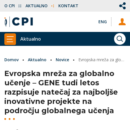
O CPI
AKTUALNO
KONTAKT
ENG
Aktualno
ISKA
PRIKAŽI GLAVNI MENI
Domov
Aktualno
Novice
Evropska mreža za globalno učenje – GENE tudi letos razpisuje natečaj za najboljše inovativne projekte na področju globalnega učenja
Evropska mreža za globalno
učenje – GENE tudi letos
razpisuje natečaj za najboljše
inovativne projekte na
področju globalnega učenja