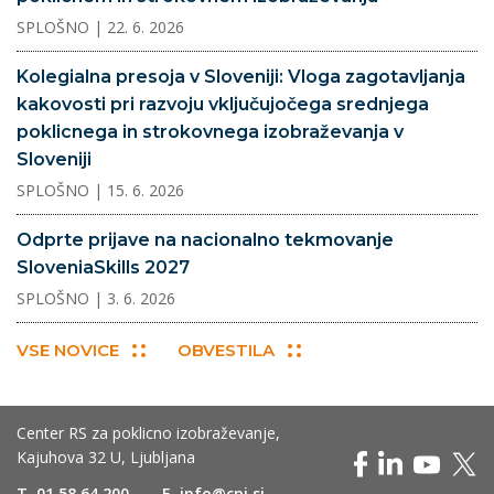
SPLOŠNO
| 22. 6. 2026
Kolegialna presoja v Sloveniji: Vloga zagotavljanja
kakovosti pri razvoju vključujočega srednjega
poklicnega in strokovnega izobraževanja v
Sloveniji
SPLOŠNO
| 15. 6. 2026
Odprte prijave na nacionalno tekmovanje
SloveniaSkills 2027
SPLOŠNO
| 3. 6. 2026
VSE NOVICE
OBVESTILA
Center RS za poklicno izobraževanje,
Kajuhova 32 U, Ljubljana
T
01 58 64 200
E
info@cpi.si