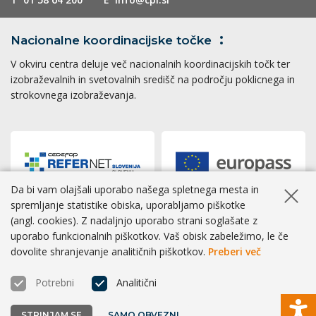
Nacionalne koordinacijske
točke
V okviru centra deluje več nacionalnih koordinacijskih točk ter
izobraževalnih in svetovalnih središč na področju poklicnega in
strokovnega izobraževanja.
Da bi vam olajšali uporabo našega spletnega mesta in
Skrij ob
spremljanje statistike obiska, uporabljamo piškotke
(angl. cookies). Z nadaljnjo uporabo strani soglašate z
Dostopnost
|
Zasebnost
|
Piškotki
uporabo funkcionalnih piškotkov. Vaš obisk zabeležimo, le če
dovolite shranjevanje analitičnih piškotkov.
Preberi več
® CPI 2026 | Izvedba
BOSKO
Potrebni
Analitični
STRINJAM SE
SAMO OBVEZNI