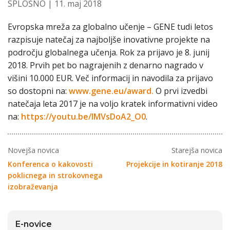
SPLOŠNO
| 11. maj 2018
Evropska mreža za globalno učenje – GENE tudi letos
razpisuje natečaj za najboljše inovativne projekte na
področju globalnega učenja. Rok za prijavo je 8. junij
2018. Prvih pet bo nagrajenih z denarno nagrado v
višini 10.000 EUR. Več informacij in navodila za prijavo
so dostopni na:
www.gene.eu/award.
O prvi izvedbi
natečaja leta 2017 je na voljo kratek informativni video
na:
https://youtu.be/IMVsDoA2_O0
.
Novejša novica
Starejša novica
Konferenca o kakovosti
Projekcije in kotiranje 2018
poklicnega in strokovnega
izobraževanja
E-novice