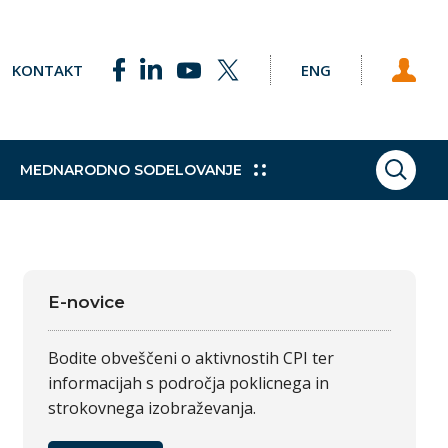
KONTAKT
ENG
MEDNARODNO SODELOVANJE
ISKAN
ke točke
Pobude
Praktično izobraževanje
Sklad za podnebne spremembe
Študijski obiski
h programov
e Svetu EU
Dodatne kvalifikacije
Vajeništvo
E-novice
gija
Trajnostni razvoj
Bodite obveščeni o aktivnostih CPI ter
informacijah s področja poklicnega in
strokovnega izobraževanja.