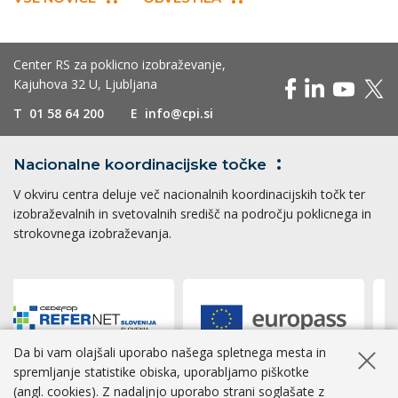
Center RS za poklicno izobraževanje,
Kajuhova 32 U, Ljubljana
T
01 58 64 200
E
info@cpi.si
Nacionalne koordinacijske
točke
V okviru centra deluje več nacionalnih koordinacijskih točk ter
izobraževalnih in svetovalnih središč na področju poklicnega in
strokovnega izobraževanja.
Da bi vam olajšali uporabo našega spletnega mesta in
Skrij ob
spremljanje statistike obiska, uporabljamo piškotke
(angl. cookies). Z nadaljnjo uporabo strani soglašate z