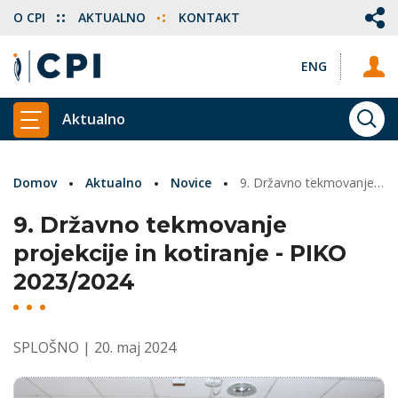
O CPI
AKTUALNO
KONTAKT
ENG
Aktualno
ISKA
PRIKAŽI GLAVNI MENI
Domov
Aktualno
Novice
9. Državno tekmovanje projekcije in kotiranje - PIKO 2023/2024
9. Državno tekmovanje
projekcije in kotiranje - PIKO
2023/2024
SPLOŠNO
| 20. maj 2024