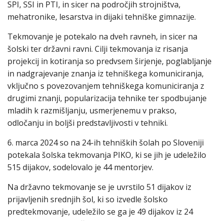
SPI, SSI in PTI, in sicer na področjih strojništva,
mehatronike, lesarstva in dijaki tehniške gimnazije.
Tekmovanje je potekalo na dveh ravneh, in sicer na
šolski ter državni ravni. Cilji tekmovanja iz risanja
projekcij in kotiranja so predvsem širjenje, poglabljanje
in nadgrajevanje znanja iz tehniškega komuniciranja,
vključno s povezovanjem tehniškega komuniciranja z
drugimi znanji, popularizacija tehnike ter spodbujanje
mladih k razmišljanju, usmerjenemu v prakso,
odločanju in boljši predstavljivosti v tehniki.
6. marca 2024 so na 24-ih tehniških šolah po Sloveniji
potekala šolska tekmovanja PIKO, ki se jih je udeležilo
515 dijakov, sodelovalo je 44 mentorjev.
Na državno tekmovanje se je uvrstilo 51 dijakov iz
prijavljenih srednjih šol, ki so izvedle šolsko
predtekmovanje, udeležilo se ga je 49 dijakov iz 24