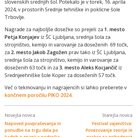
slovenskih srednjih šol. Potekalo je v torek, 16. aprila
2024, v prostorih Srednje tehniške in poklicne šole
Trbovlje.
Nagrade za najboljše dosežke so prejeli: za
1. mesto
Petja Konjajev
iz ŠC Ljubljana, srednja šola za
strojništvo, kemijo in varovanje za doseženih 69 točk,
za
2. mesto Jakob Zagožen
prav tako iz ŠC Ljubljana,
srednja šola za strojništvo, kemijo in varovanje za
doseženih 63 točk in za
3. mesto Aleks Kocjančič
iz
Srednjeehniške šole Koper za doseženih 57 točk.
Več o tekmovanju in nagrajencih si lahko preberete v
končnem poročilu PIKO 2024.
Novejša novica
Starejša novica
Napoved povpraševanja in
Festival vajeništva:
ponudbe na trgu dela po
Povezovanje teorije in
kadrih z znanji s področja
prakse za prihodnost