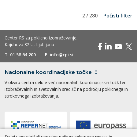
2 / 280
Počisti filter
Center RS za poklicno izobraževanje,
Kajuhova 32 U, Ljubljana
T
01 58 64 200
E
info@cpi.si
Nacionalne koordinacijske
točke
V okviru centra deluje več nacionalnih koordinacijskih točk ter
izobraževalnih in svetovalnih središč na področju poklicnega in
strokovnega izobraževanja.
Da bi vam olajšali uporabo našega spletnega mesta in