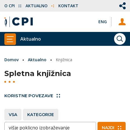
O CPI
AKTUALNO
KONTAKT
ENG
Aktualno
ISKA
PRIKAŽI GLAVNI MENI
Domov
Aktualno
Knjižnica
Spletna knjižnica
KORISTNE POVEZAVE
VSA
KATEGORIJE
Vnesite ključne besede
NAJDI