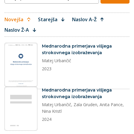
Novejša
Starejša
Naslov A-Ž
Naslov Ž-A
dokument
Mednarodna primerjava višjega
strokovnega izobraževanja
Matej Urbančič
2023
dokument
Mednarodna primerjava višjega
strokovnega izobraževanja
Matej Urbančič, Zala Gruden, Anita Pance,
Nina Kristl
2024