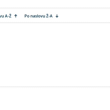
vu A-Ž
Po naslovu Ž-A