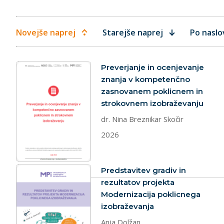
Novejše naprej
Starejše naprej
Po naslo
dokument
Preverjanje in ocenjevanje
znanja v kompetenčno
zasnovanem poklicnem in
strokovnem izobraževanju
dr. Nina Breznikar Skočir
2026
dokument
Predstavitev gradiv in
rezultatov projekta
Modernizacija poklicnega
izobraževanja
Anja Dolžan