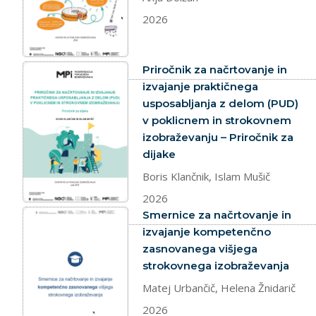
2026
dokument
Priročnik za načrtovanje in
izvajanje praktičnega
usposabljanja z delom (PUD)
v poklicnem in strokovnem
izobraževanju – Priročnik za
dijake
Boris Klančnik, Islam Mušič
2026
dokument
Smernice za načrtovanje in
izvajanje kompetenčno
zasnovanega višjega
strokovnega izobraževanja
Matej Urbančič, Helena Žnidarič
2026