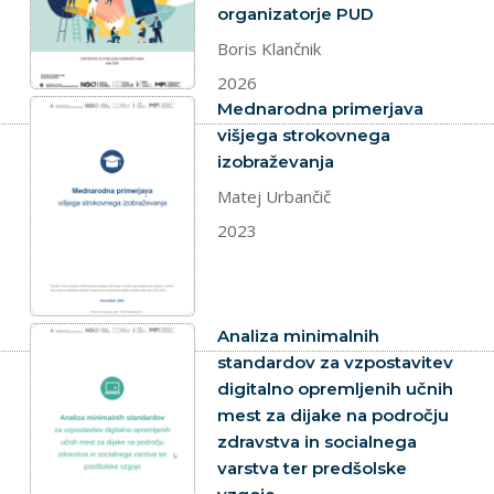
organizatorje PUD
Boris Klančnik
2026
dokument
Mednarodna primerjava
višjega strokovnega
izobraževanja
Matej Urbančič
2023
dokument
Analiza minimalnih
standardov za vzpostavitev
digitalno opremljenih učnih
mest za dijake na področju
zdravstva in socialnega
varstva ter predšolske