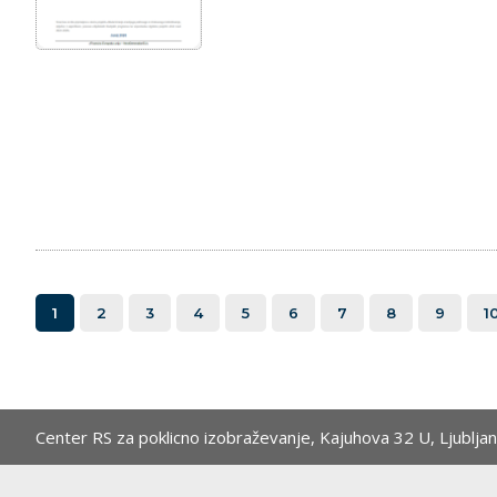
1
2
3
4
5
6
7
8
9
1
Center RS za poklicno izobraževanje,
Kajuhova 32 U, Ljublja