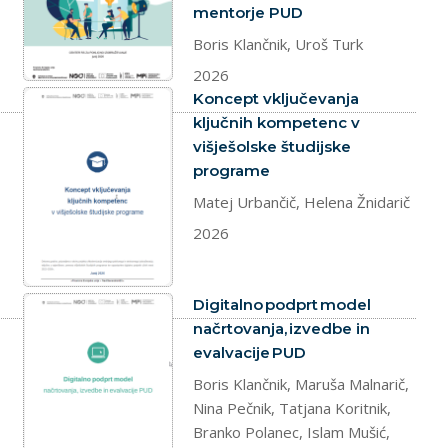
mentorje PUD
Boris Klančnik, Uroš Turk
2026
dokument
Koncept vključevanja
ključnih kompetenc v
višješolske študijske
programe
Matej Urbančič, Helena Žnidarič
2026
dokument
Digitalno podprt model
načrtovanja, izvedbe in
evalvacije PUD
Boris Klančnik, Maruša Malnarič,
Nina Pečnik, Tatjana Koritnik,
Branko Polanec, Islam Mušić,