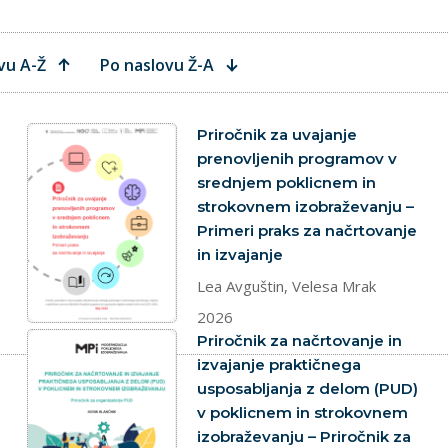
vu A-Ž
Po naslovu Ž-A
dokument
Priročnik za uvajanje
prenovljenih programov v
srednjem poklicnem in
strokovnem izobraževanju –
Primeri praks za načrtovanje
in izvajanje
Lea Avguštin, Velesa Mrak
2026
dokument
Priročnik za načrtovanje in
izvajanje praktičnega
usposabljanja z delom (PUD)
v poklicnem in strokovnem
izobraževanju – Priročnik za