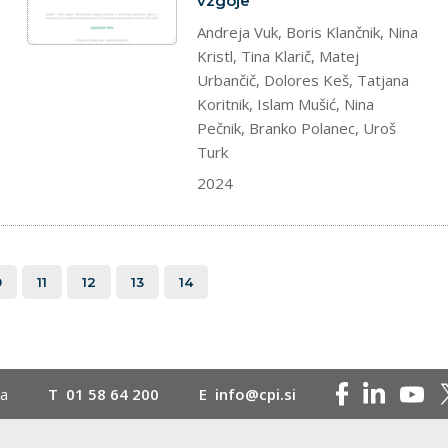
vzgoje
Andreja Vuk, Boris Klančnik, Nina
Kristl, Tina Klarič, Matej
Urbančič, Dolores Keš, Tatjana
Koritnik, Islam Mušić, Nina
Pečnik, Branko Polanec, Uroš
Turk
2024
0
11
12
13
14
na
T
01 58 64 200
E
info@cpi.si