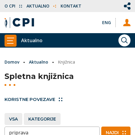
O CPI
AKTUALNO
KONTAKT
ENG
Aktualno
ISKA
PRIKAŽI GLAVNI MENI
Domov
Aktualno
Knjižnica
Spletna knjižnica
KORISTNE POVEZAVE
VSA
KATEGORIJE
Vnesite ključne besede
NAJDI