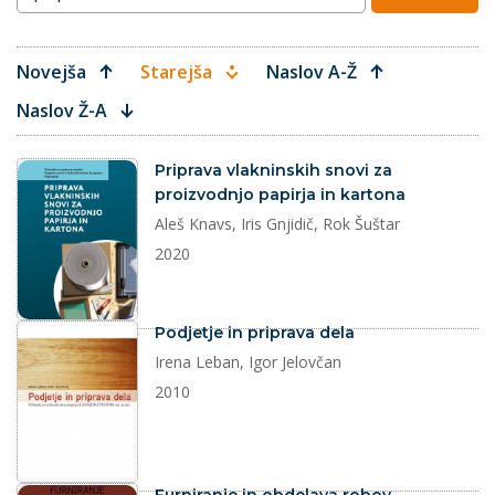
Novejša
Starejša
Naslov A-Ž
Naslov Ž-A
dokument
Priprava vlakninskih snovi za
proizvodnjo papirja in kartona
Aleš Knavs, Iris Gnjidič, Rok Šuštar
2020
dokument
Podjetje in priprava dela
Irena Leban, Igor Jelovčan
2010
dokument