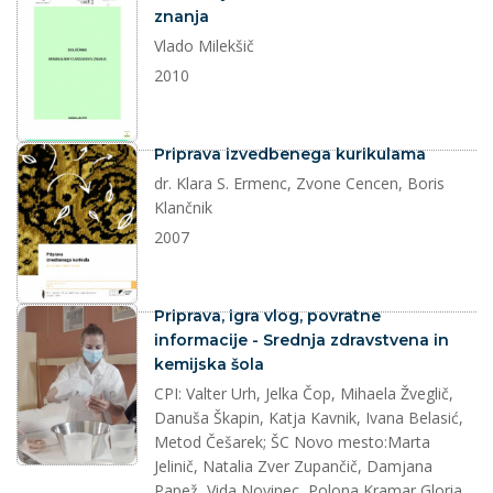
znanja
Vlado Milekšič
2010
dokument
Priprava izvedbenega kurikulama
dr. Klara S. Ermenc, Zvone Cencen, Boris
Klančnik
2007
splet
Priprava, igra vlog, povratne
informacije - Srednja zdravstvena in
kemijska šola
CPI: Valter Urh, Jelka Čop, Mihaela Žveglič,
Danuša Škapin, Katja Kavnik, Ivana Belasić,
Metod Češarek; ŠC Novo mesto:Marta
Jelinič, Natalia Zver Zupančič, Damjana
Papež, Vida Novinec, Polona Kramar,Gloria