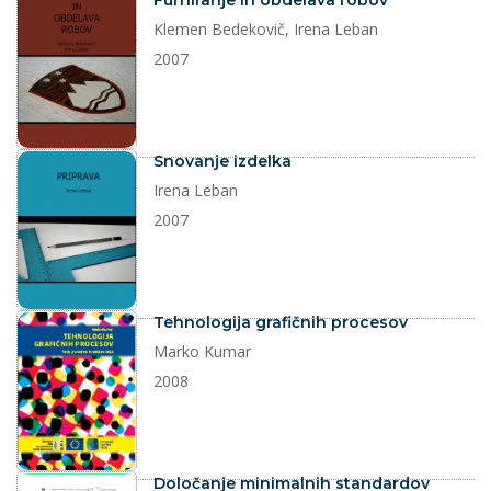
Furniranje in obdelava robov
Klemen Bedekovič, Irena Leban
2007
dokument
Snovanje izdelka
Irena Leban
2007
dokument
Tehnologija grafičnih procesov
Marko Kumar
2008
dokument
Določanje minimalnih standardov