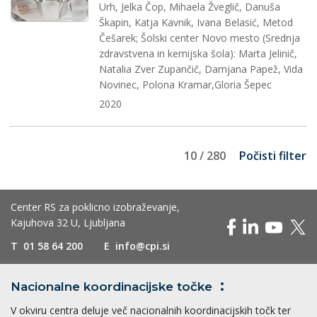
Urh, Jelka Čop, Mihaela Žveglič, Danuša
Škapin, Katja Kavnik, Ivana Belasić, Metod
Češarek; Šolski center Novo mesto (Srednja
zdravstvena in kemijska šola): Marta Jelinič,
Natalia Zver Zupančič, Damjana Papež, Vida
Novinec, Polona Kramar,Gloria Šepec
2020
10 / 280
Počisti filter
Center RS za poklicno izobraževanje,
Kajuhova 32 U, Ljubljana
T
01 58 64 200
E
info@cpi.si
Nacionalne koordinacijske
točke
V okviru centra deluje več nacionalnih koordinacijskih točk ter