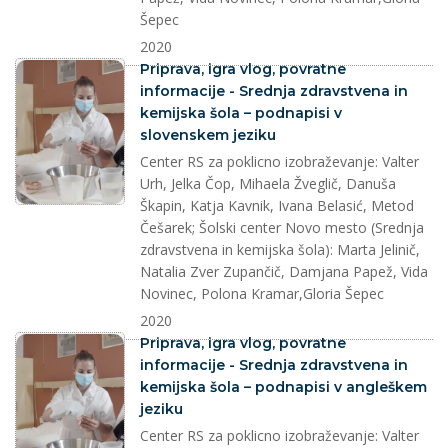
Šepec
2020
splet
Priprava, igra vlog, povratne
informacije - Srednja zdravstvena in
kemijska šola – podnapisi v
slovenskem jeziku
Center RS za poklicno izobraževanje: Valter
Urh, Jelka Čop, Mihaela Žveglič, Danuša
Škapin, Katja Kavnik, Ivana Belasić, Metod
Češarek; Šolski center Novo mesto (Srednja
zdravstvena in kemijska šola): Marta Jelinič,
Natalia Zver Zupančič, Damjana Papež, Vida
Novinec, Polona Kramar,Gloria Šepec
2020
splet
Priprava, igra vlog, povratne
informacije - Srednja zdravstvena in
kemijska šola – podnapisi v angleškem
jeziku
Center RS za poklicno izobraževanje: Valter