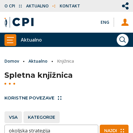
O CPI
AKTUALNO
KONTAKT
ENG
Aktualno
ISKA
PRIKAŽI GLAVNI MENI
Domov
Aktualno
Knjižnica
Spletna knjižnica
KORISTNE POVEZAVE
VSA
KATEGORIJE
Vnesite ključne besede
NAJDI