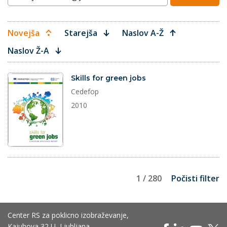
Novejša
Starejša
Naslov A-Ž
Naslov Ž-A
dokument
Skills for green jobs
Cedefop
2010
1 / 280
Počisti filter
Center RS za poklicno izobraževanje,
Kajuhova 32 U, Ljubljana