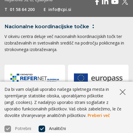
T
01 58 64 200
E
info@cpi.si
Nacionalne koordinacijske
točke
V okviru centra deluje več nacionalnih koordinacijskih točk ter
izobraževalnih in svetovalnih središč na področju poklicnega in
strokovnega izobraževanja.
Da bi vam olajšali uporabo našega spletnega mesta in
Skrij ob
spremljanje statistike obiska, uporabljamo piškotke
(angl. cookies). Z nadaljnjo uporabo strani soglašate z
Dostopnost
|
Zasebnost
|
Piškotki
uporabo funkcionalnih piškotkov. Vaš obisk zabeležimo, le če
dovolite shranjevanje analitičnih piškotkov.
Preberi več
® CPI 2026 | Izvedba
BOSKO
Potrebni
Analitični