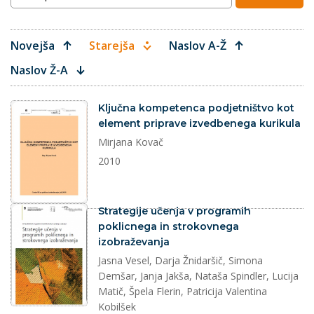
Novejša
Starejša
Naslov A-Ž
Naslov Ž-A
dokument
Ključna kompetenca podjetništvo kot
element priprave izvedbenega kurikula
Mirjana Kovač
2010
dokument
Strategije učenja v programih
poklicnega in strokovnega
izobraževanja
Jasna Vesel, Darja Žnidaršič, Simona
Demšar, Janja Jakša, Nataša Spindler, Lucija
Matič, Špela Flerin, Patricija Valentina
Kobilšek