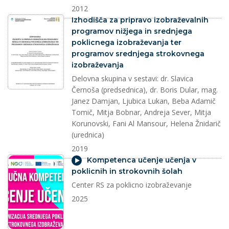
2012
dokument
Izhodišča za pripravo izobraževalnih
programov nižjega in srednjega
poklicnega izobraževanja ter
programov srednjega strokovnega
izobraževanja
Delovna skupina v sestavi: dr. Slavica
Černoša (predsednica), dr. Boris Dular, mag.
Janez Damjan, Ljubica Lukan, Beba Adamič
Tomič, Mitja Bobnar, Andreja Sever, Mitja
Korunovski, Fani Al Mansour, Helena Žnidarič
(urednica)
2019
video
Kompetenca učenje učenja v
poklicnih in strokovnih šolah
Center RS za poklicno izobraževanje
2025