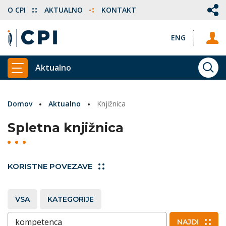
O CPI
AKTUALNO
KONTAKT
ENG
Aktualno
ISKA
PRIKAŽI GLAVNI MENI
Domov
Aktualno
Knjižnica
Spletna knjižnica
KORISTNE POVEZAVE
VSA
KATEGORIJE
Vnesite ključne besede
NAJDI