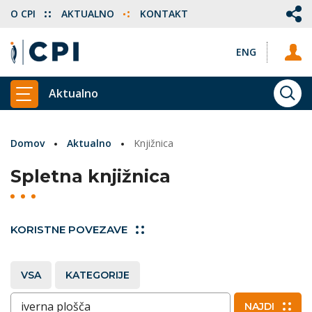
O CPI
AKTUALNO
KONTAKT
ENG
Aktualno
ISKA
PRIKAŽI GLAVNI MENI
Domov
Aktualno
Knjižnica
Spletna knjižnica
KORISTNE POVEZAVE
VSA
KATEGORIJE
Vnesite ključne besede
NAJDI