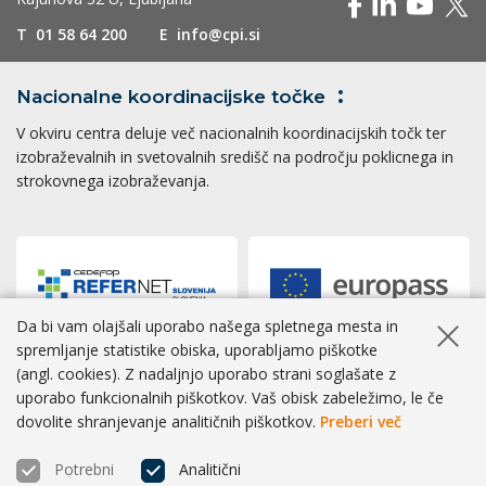
T
01 58 64 200
E
info@cpi.si
Nacionalne koordinacijske
točke
V okviru centra deluje več nacionalnih koordinacijskih točk ter
izobraževalnih in svetovalnih središč na področju poklicnega in
strokovnega izobraževanja.
Da bi vam olajšali uporabo našega spletnega mesta in
Skrij ob
spremljanje statistike obiska, uporabljamo piškotke
(angl. cookies). Z nadaljnjo uporabo strani soglašate z
Dostopnost
|
Zasebnost
|
Piškotki
uporabo funkcionalnih piškotkov. Vaš obisk zabeležimo, le če
dovolite shranjevanje analitičnih piškotkov.
Preberi več
® CPI 2026 | Izvedba
BOSKO
Potrebni
Analitični