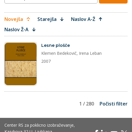
Novejša
Starejša
Naslov A-Ž
Naslov Ž-A
dokument
Lesne plošče
Klemen Bedekovič, Irena Leban
2007
1 / 280
Počisti filter
Center RS za poklicno izobraževanje,
Kajuhova 32 U, Ljubljana