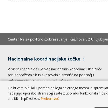
Center RS za poklicno izobraževanje,
Kajuhova 32 U, Ljublja
Nacionalne koordinacijske
točke
V okviru centra deluje več nacionalnih koordinacijskih točk
ter izobraževalnih in svetovalnih središč na področju
poklicnega in strokovnega izobraževanja.
Da bi vam olajšali uporabo našega spletnega mesta in spremljanj
nadaljnjo uporabo strani soglašate z uporabo funkcionalnih pišk
analitičnih piškotkov.
Preberi več