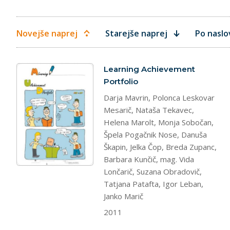
Novejše naprej
Starejše naprej
Po naslo
dokument
Learning Achievement
Portfolio
Darja Mavrin, Polonca Leskovar
Mesarič, Nataša Tekavec,
Helena Marolt, Monja Sobočan,
Špela Pogačnik Nose, Danuša
Škapin, Jelka Čop, Breda Zupanc,
Barbara Kunčič, mag. Vida
Lončarič, Suzana Obradovič,
Tatjana Patafta, Igor Leban,
Janko Marič
2011