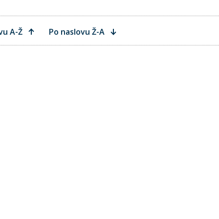
vu A-Ž
Po naslovu Ž-A