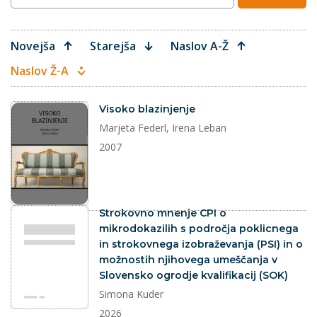
Novejša
Starejša
Naslov A-Ž
Naslov Ž-A
dokument
Visoko blazinjenje
Marjeta Federl, Irena Leban
2007
dokument
Strokovno mnenje CPI o
mikrodokazilih s področja poklicnega
in strokovnega izobraževanja (PSI) in o
možnostih njihovega umeščanja v
Slovensko ogrodje kvalifikacij (SOK)
Simona Kuder
2026