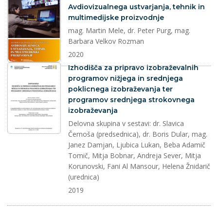
Avdiovizualnega ustvarjanja, tehnik in
multimedijske proizvodnje
mag. Martin Mele, dr. Peter Purg, mag.
Barbara Velkov Rozman
2020
dokument
Izhodišča za pripravo izobraževalnih
programov nižjega in srednjega
poklicnega izobraževanja ter
programov srednjega strokovnega
izobraževanja
Delovna skupina v sestavi: dr. Slavica
Černoša (predsednica), dr. Boris Dular, mag.
Janez Damjan, Ljubica Lukan, Beba Adamič
Tomič, Mitja Bobnar, Andreja Sever, Mitja
Korunovski, Fani Al Mansour, Helena Žnidarič
(urednica)
2019