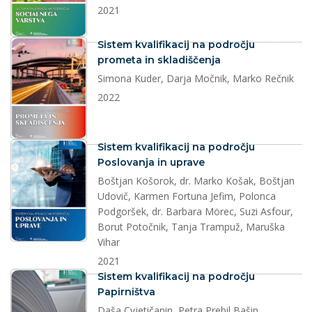
2021
dokument
Sistem kvalifikacij na področju
prometa in skladiščenja
Simona Kuder, Darja Močnik, Marko Rečnik
2022
dokument
Sistem kvalifikacij na področju
Poslovanja in uprave
Boštjan Košorok, dr. Marko Košak, Boštjan
Udovič, Karmen Fortuna Jefim, Polonca
Podgoršek, dr. Barbara Mörec, Suzi Asfour,
Borut Potočnik, Tanja Trampuž, Maruška
Vihar
2021
dokument
Sistem kvalifikacij na področju
Papirništva
Daša Cvjetičanin, Petra Prebil Bašin