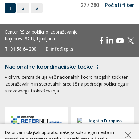
27 / 280
Počisti filter
1
2
3
Center RS za poklicno izobraževanje,
Kajuhova 32 U, Ljubljana
T
01 58 64 200
E
info@cpi.si
Nacionalne koordinacijske
točke
V okviru centra deluje več nacionalnih koordinacijskih točk ter
izobraževalnih in svetovalnih središč na področju poklicnega in
strokovnega izobraževanja.
Da bi vam olajšali uporabo našega spletnega mesta in
Skrij ob