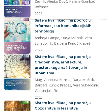
Zevnik, Alenka Dovč, Helena Gombač
Rožanec
2021
dokument
Sistem kvalifikacij na področju
informacijsko komunikacijskih
tehnologij
Andreja Lampe, Darja Močnik, Vera
Suhadolnik, Barbara Kunčič Krapež
2022
dokument
Sistem kvalifikacij na področju
Gradbeništva, arhitekture,
prostorskega načrtovanja in
urbanizma
Mag. Valentina Kuzma, Darja Močnik,
Barbara Kunčič Krapež, Vera Suhadolnik,
Vedran Jakačić
2020
dokument
Sistem kvalifikacij na področju
Gozdarstva in lesarstva