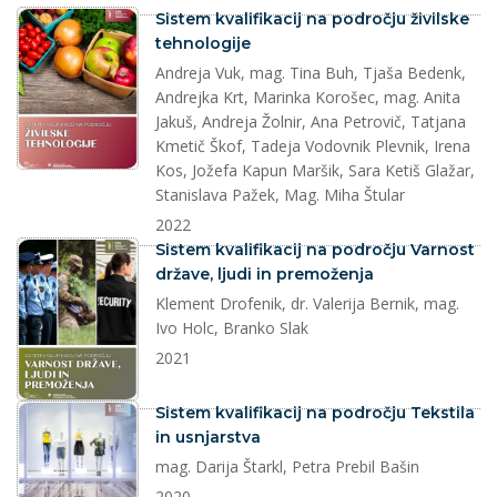
dokument
Sistem kvalifikacij na področju živilske
tehnologije
Andreja Vuk, mag. Tina Buh, Tjaša Bedenk,
Andrejka Krt, Marinka Korošec, mag. Anita
Jakuš, Andreja Žolnir, Ana Petrovič, Tatjana
Kmetič Škof, Tadeja Vodovnik Plevnik, Irena
Kos, Jožefa Kapun Maršik, Sara Ketiš Glažar,
Stanislava Pažek, Mag. Miha Štular
2022
dokument
Sistem kvalifikacij na področju Varnost
države, ljudi in premoženja
Klement Drofenik, dr. Valerija Bernik, mag.
Ivo Holc, Branko Slak
2021
dokument
Sistem kvalifikacij na področju Tekstila
in usnjarstva
mag. Darija Štarkl, Petra Prebil Bašin
2020