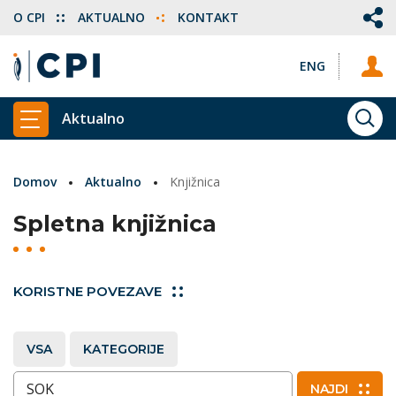
O CPI
AKTUALNO
KONTAKT
ENG
Aktualno
ISKA
PRIKAŽI GLAVNI MENI
Domov
Aktualno
Knjižnica
Spletna knjižnica
KORISTNE POVEZAVE
VSA
KATEGORIJE
Vnesite ključne besede
NAJDI