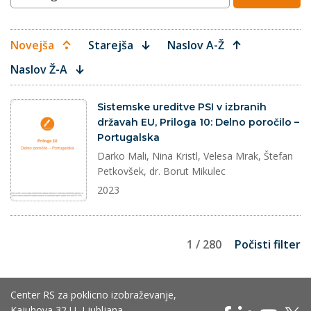
Novejša
Starejša
Naslov A-Ž
Naslov Ž-A
dokument
Sistemske ureditve PSI v izbranih
državah EU, Priloga 10: Delno poročilo –
Portugalska
Darko Mali, Nina Kristl, Velesa Mrak, Štefan
Petkovšek, dr. Borut Mikulec
2023
1 / 280
Počisti filter
Center RS za poklicno izobraževanje,
Kajuhova 32 U, Ljubljana