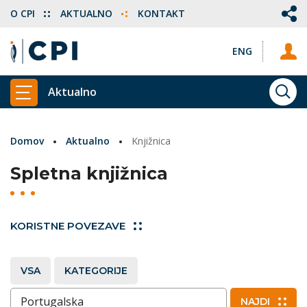
O CPI
AKTUALNO
KONTAKT
ENG
Aktualno
ISKA
PRIKAŽI GLAVNI MENI
Domov
Aktualno
Knjižnica
Spletna knjižnica
KORISTNE POVEZAVE
VSA
KATEGORIJE
Vnesite ključne besede
NAJDI