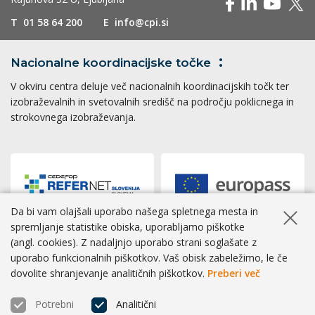
T
01 58 64 200
E
info@cpi.si
Nacionalne koordinacijske
točke
V okviru centra deluje več nacionalnih koordinacijskih točk ter
izobraževalnih in svetovalnih središč na področju poklicnega in
strokovnega izobraževanja.
Da bi vam olajšali uporabo našega spletnega mesta in
Skrij ob
spremljanje statistike obiska, uporabljamo piškotke
(angl. cookies). Z nadaljnjo uporabo strani soglašate z
Dostopnost
|
Zasebnost
|
Piškotki
uporabo funkcionalnih piškotkov. Vaš obisk zabeležimo, le če
dovolite shranjevanje analitičnih piškotkov.
Preberi več
® CPI 2026 | Izvedba
BOSKO
Potrebni
Analitični