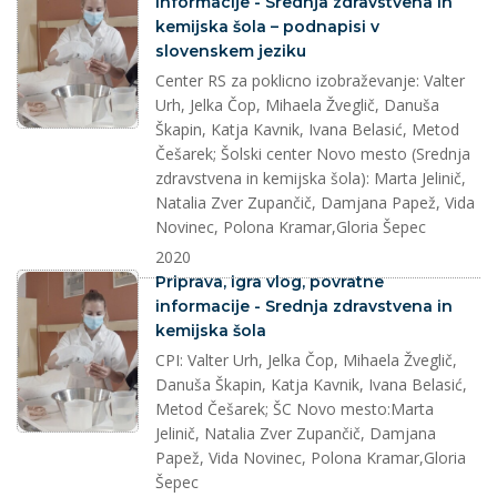
informacije - Srednja zdravstvena in
kemijska šola – podnapisi v
slovenskem jeziku
Center RS za poklicno izobraževanje: Valter
Urh, Jelka Čop, Mihaela Žveglič, Danuša
Škapin, Katja Kavnik, Ivana Belasić, Metod
Češarek; Šolski center Novo mesto (Srednja
zdravstvena in kemijska šola): Marta Jelinič,
Natalia Zver Zupančič, Damjana Papež, Vida
Novinec, Polona Kramar,Gloria Šepec
2020
splet
Priprava, igra vlog, povratne
informacije - Srednja zdravstvena in
kemijska šola
CPI: Valter Urh, Jelka Čop, Mihaela Žveglič,
Danuša Škapin, Katja Kavnik, Ivana Belasić,
Metod Češarek; ŠC Novo mesto:Marta
Jelinič, Natalia Zver Zupančič, Damjana
Papež, Vida Novinec, Polona Kramar,Gloria
Šepec