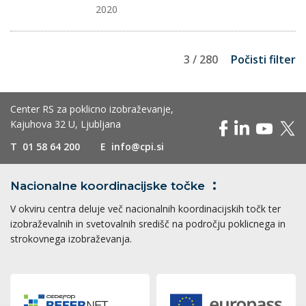
2020
3 / 280
Počisti filter
Center RS za poklicno izobraževanje,
Kajuhova 32 U, Ljubljana
T
01 58 64 200
E
info@cpi.si
Nacionalne koordinacijske
točke
V okviru centra deluje več nacionalnih koordinacijskih točk ter
izobraževalnih in svetovalnih središč na področju poklicnega in
strokovnega izobraževanja.