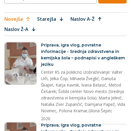
Novejša
Starejša
Naslov A-Ž
Naslov Ž-A
splet
Priprava, igra vlog, povratne
informacije - Srednja zdravstvena in
kemijska šola – podnapisi v angleškem
jeziku
Center RS za poklicno izobraževanje: Valter
Urh, Jelka Čop, Mihaela Žveglič, Danuša
Škapin, Katja Kavnik, Ivana Belasić, Metod
Češarek; Šolski center Novo mesto (Srednja
zdravstvena in kemijska šola): Marta Jelinič,
Natalia Zver Zupančič, Damjana Papež, Vida
Novinec, Polona Kramar,Gloria Šepec
2020
splet
Priprava, igra vlog, povratne