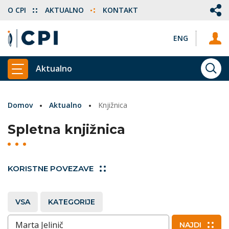
O CPI
AKTUALNO
KONTAKT
ENG
Aktualno
ISKA
PRIKAŽI GLAVNI MENI
Domov
Aktualno
Knjižnica
Spletna knjižnica
KORISTNE POVEZAVE
VSA
KATEGORIJE
Vnesite ključne besede
NAJDI