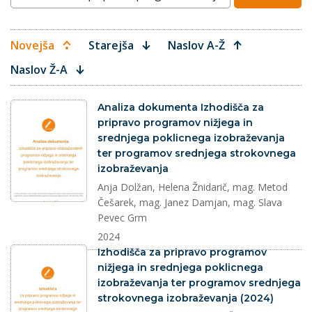
Novejša
Starejša
Naslov A-Ž
Naslov Ž-A
dokument
Analiza dokumenta Izhodišča za
pripravo programov nižjega in
srednjega poklicnega izobraževanja
ter programov srednjega strokovnega
izobraževanja
Anja Dolžan, Helena Žnidarič, mag. Metod
Češarek, mag. Janez Damjan, mag. Slava
Pevec Grm
2024
dokument
Izhodišča za pripravo programov
nižjega in srednjega poklicnega
izobraževanja ter programov srednjega
strokovnega izobraževanja (2024)