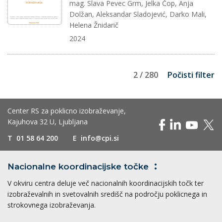
mag. Slava Pevec Grm, Jelka Čop, Anja
Dolžan, Aleksandar Sladojević, Darko Mali,
Helena Žnidarič
2024
2 / 280
Počisti filter
Center RS za poklicno izobraževanje,
Kajuhova 32 U, Ljubljana
T
01 58 64 200
E
info@cpi.si
Nacionalne koordinacijske
točke
V okviru centra deluje več nacionalnih koordinacijskih točk ter
izobraževalnih in svetovalnih središč na področju poklicnega in
strokovnega izobraževanja.