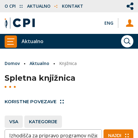
O CPI
AKTUALNO
KONTAKT
ENG
Aktualno
ISKA
PRIKAŽI GLAVNI MENI
Domov
Aktualno
Knjižnica
Spletna knjižnica
KORISTNE POVEZAVE
VSA
KATEGORIJE
Vnesite ključne besede
NAJDI