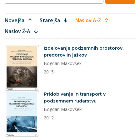
Novejša
Starejša
Naslov A-Ž
Naslov Ž-A
dokument
Izdelovanje podzemnih prostorov,
predorov in jaškov
Bogdan Makovšek
2015
dokument
Pridobivanje in transport v
podzemnem rudarstvu
Bogdan Makovšek
2012