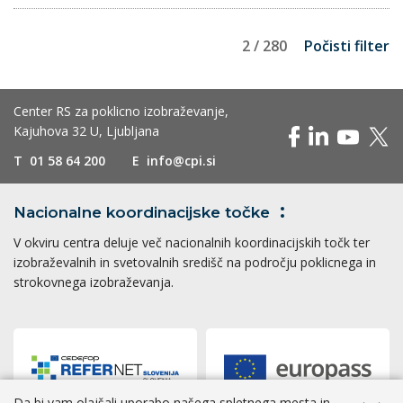
2 / 280
Počisti filter
Center RS za poklicno izobraževanje,
Kajuhova 32 U, Ljubljana
T
01 58 64 200
E
info@cpi.si
Nacionalne koordinacijske
točke
V okviru centra deluje več nacionalnih koordinacijskih točk ter
izobraževalnih in svetovalnih središč na področju poklicnega in
strokovnega izobraževanja.
Da bi vam olajšali uporabo našega spletnega mesta in