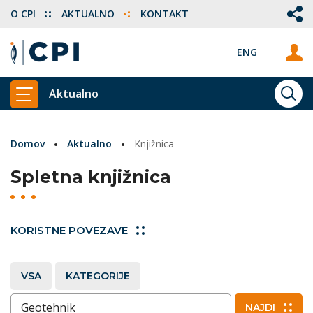
O CPI
AKTUALNO
KONTAKT
ENG
Aktualno
ISKA
PRIKAŽI GLAVNI MENI
Domov
Aktualno
Knjižnica
Spletna knjižnica
KORISTNE POVEZAVE
VSA
KATEGORIJE
Vnesite ključne besede
NAJDI