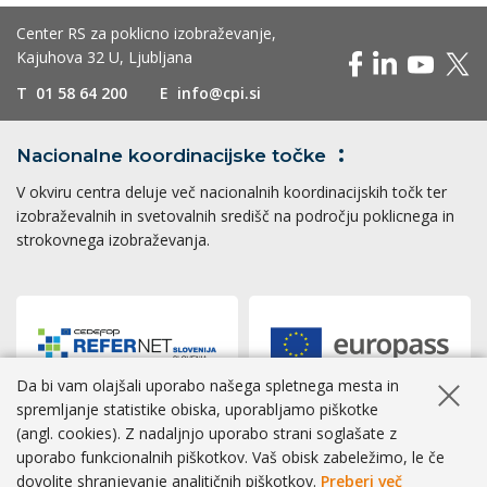
Center RS za poklicno izobraževanje,
Kajuhova 32 U, Ljubljana
T
01 58 64 200
E
info@cpi.si
Nacionalne koordinacijske
točke
V okviru centra deluje več nacionalnih koordinacijskih točk ter
izobraževalnih in svetovalnih središč na področju poklicnega in
strokovnega izobraževanja.
Da bi vam olajšali uporabo našega spletnega mesta in
Skrij ob
spremljanje statistike obiska, uporabljamo piškotke
(angl. cookies). Z nadaljnjo uporabo strani soglašate z
Dostopnost
|
Zasebnost
|
Piškotki
uporabo funkcionalnih piškotkov. Vaš obisk zabeležimo, le če
dovolite shranjevanje analitičnih piškotkov.
Preberi več