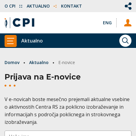
O CPI
AKTUALNO
KONTAKT
ENG
Aktualno
ISKA
PRIKAŽI GLAVNI MENI
Domov
Aktualno
E-novice
Prijava na E-novice
V e-novicah boste mesečno prejemali aktualne vsebine
o aktivnostih Centra RS za poklicno izobraževanje in
informacijah s področja poklicnega in strokovnega
izobraževanja.
Vnesite vaše ime (po želji)