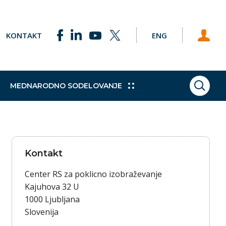
KONTAKT
ENG
MEDNARODNO SODELOVANJE
ISKAN
ke točke
Pobude
Praktično izobraževanje
Sklad za podnebne spremembe
Študijski obiski
h programov
e Svetu EU
Dodatne kvalifikacije
Vajeništvo
Kontakt
gija
Trajnostni razvoj
Center RS za poklicno izobraževanje
Kajuhova 32 U
1000 Ljubljana
Slovenija