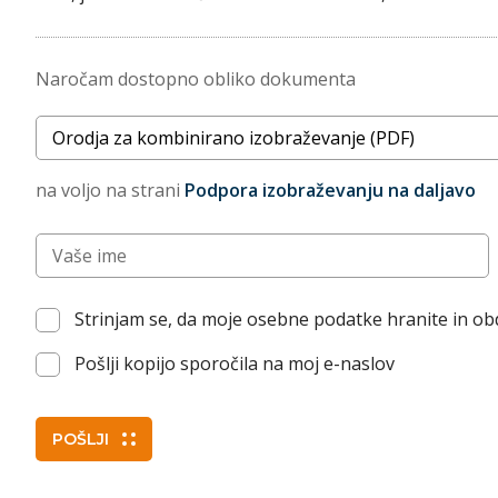
Naročam dostopno obliko dokumenta
Naslov dokumenta
na voljo na strani
Podpora izobraževanju na daljavo
Vnesite vaše ime (po želji)
Strinjam se, da moje osebne podatke hranite in o
Pošlji kopijo sporočila na moj e-naslov
POŠLJI