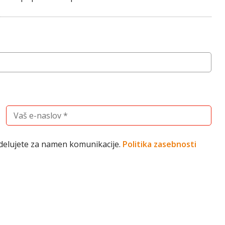
Vnesite vaš elektronski naslov (obvezno)
bdelujete za namen komunikacije.
Politika zasebnosti