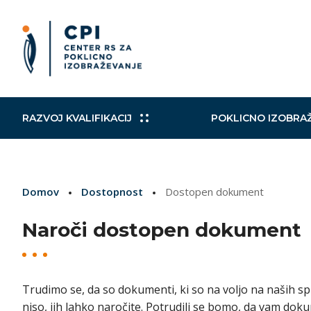
RAZVOJ KVALIFIKACIJ
POKLICNO IZOBRA
Slovensko ogrodje kvalifikacij
Izobraževalni in drugi programi
Kohezijski projekti
Mobilni CPI
Poklicni
Raziskav
Načrt za
Aktualni
Domov
Dostopnost
Dostopen dokument
Izobraževalni programi
Zaključevanje izobraževanja
Norveški finančni mehanizem in
Mednarodni sporazumi
Nacional
VKO
TWINNI
Evropsk
Finančni mehanizem EGP
Naroči dostopen dokument
Izobraževanje in usposabljanje
Podpora
strokovnih delavcev
EuroSkills/SloveniaSkills
Vključujo
Trudimo se, da so dokumenti, ki so na voljo na naših spl
niso, jih lahko naročite. Potrudili se bomo, da vam dok