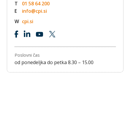
T
01 58 64 200
E
info@cpi.si
W
cpi.si
Poslovni čas
od ponedeljka do petka 8.30 – 15.00