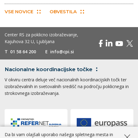
VSE NOVICE
OBVESTILA
Center RS za poklicno izobraževanje,
Kajuhova 32 U, Ljubljana
T
01 58 64 200
E
info@cpi.si
Nacionalne koordinacijske
točke
V okviru centra deluje več nacionalnih koordinacijskih točk ter
izobraževalnih in svetovalnih središč na področju poklicnega in
strokovnega izobraževanja.
Da bi vam olajšali uporabo našega spletnega mesta in