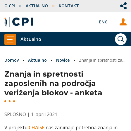
O CPI
AKTUALNO
KONTAKT
ENG
Aktualno
ISKA
PRIKAŽI GLAVNI MENI
Domov
Aktualno
Novice
Znanja in spretnosti zaposlenih na področja veriženja blokov - anketa
Znanja in spretnosti
zaposlenih na področja
veriženja blokov - anketa
SPLOŠNO
| 1. april 2021
V projektu
CHAISE
nas zanimajo potrebna znanja in