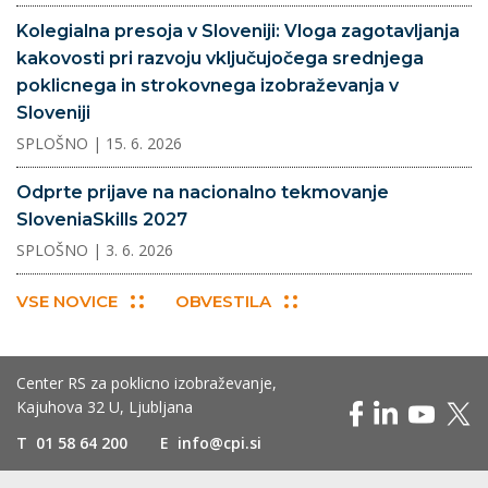
Kolegialna presoja v Sloveniji: Vloga zagotavljanja
kakovosti pri razvoju vključujočega srednjega
poklicnega in strokovnega izobraževanja v
Sloveniji
SPLOŠNO
| 15. 6. 2026
Odprte prijave na nacionalno tekmovanje
SloveniaSkills 2027
SPLOŠNO
| 3. 6. 2026
VSE NOVICE
OBVESTILA
Center RS za poklicno izobraževanje,
Kajuhova 32 U, Ljubljana
T
01 58 64 200
E
info@cpi.si