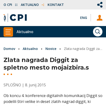
O CPI
AKTUALNO
KONTAKT
ENG
Aktualno
ISKA
PRIKAŽI GLAVNI MENI
Domov
Aktualno
Novice
Zlata nagrada Diggit za spletno mesto mojaizbira.s
Zlata nagrada Diggit za
spletno mesto mojaizbira.s
SPLOŠNO
| 8. junij 2015
Ob koncu 4. konference digitalnih komunikacij Diggit so
podelili štiri velike in deset zlatih nagrad diggit, ki