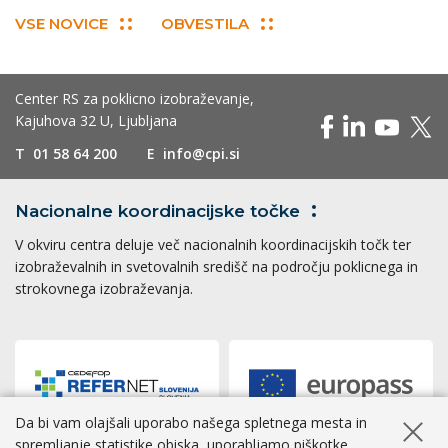
VSE NOVICE
OBVESTILA
Center RS za poklicno izobraževanje,
Kajuhova 32 U, Ljubljana
T
01 58 64 200
E
info@cpi.si
Nacionalne koordinacijske
točke
V okviru centra deluje več nacionalnih koordinacijskih točk ter
izobraževalnih in svetovalnih središč na področju poklicnega in
strokovnega izobraževanja.
Da bi vam olajšali uporabo našega spletnega mesta in
Skrij ob
spremljanje statistike obiska, uporabljamo piškotke