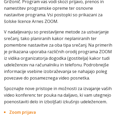
Grižonič. Program vas vodi skozi prijavo, prenos in
namestitev programske opreme ter osnovne
nastavitve programa. Vsi postopki so prikazani za
šolske licence Arnes ZOOM.
V nadaljevanju so prestavljene metode za ustvarjanje
srečanj, tako planiranih kakor neplaniranih ter
pomembne nastavitve za oba tipa srečanj. Na primerih
je prikazana uporaba različnih orodij programa ZOOM
iz vidika organizatorja dogodka (gostitelja) kakor tudi
udeležencev na računalniku in telefonu. Podrobnejše
informacije vsebine izobraževanja se nahajajo poleg
povezave do posameznega video posnetka.
Spoznajte nove pristope in možnosti za izvajanje vaših
video konferenc ter pouka na daljavo, ki vam utegnejo
poenostaviti delo in izboljšati izkušnjo udeležencem
.
Zoom prijava