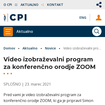
O CPI
AKTUALNO
KONTAKT
ENG
Aktualno
ISKA
PRIKAŽI GLAVNI MENI
Domov
Aktualno
Novice
Video izobraževalni program za konferenčno orodje ZOOM
Video izobraževalni program
za konferenčno orodje ZOOM
SPLOŠNO
| 23. marec 2021
Pred vami je video izobraževalni program za
konferenčno orodje ZOOM, ki ga je pripravil Simon