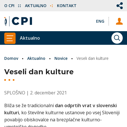
O CPI
AKTUALNO
KONTAKT
ENG
Aktualno
ISKA
PRIKAŽI GLAVNI MENI
Domov
Aktualno
Novice
Veseli dan kulture
Veseli dan kulture
SPLOŠNO
| 2. december 2021
Bliža se že tradicionalni
dan odprtih vrat v slovenski
kulturi
, ko številne kulturne ustanove po vsej Sloveniji
povabijo obiskovalce na brezplačne kulturno-
umetniške dogodke.