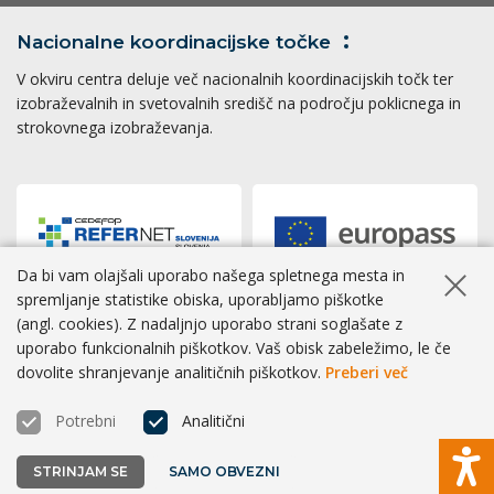
Nacionalne koordinacijske
točke
V okviru centra deluje več nacionalnih koordinacijskih točk ter
izobraževalnih in svetovalnih središč na področju poklicnega in
strokovnega izobraževanja.
Da bi vam olajšali uporabo našega spletnega mesta in
Skrij ob
spremljanje statistike obiska, uporabljamo piškotke
(angl. cookies). Z nadaljnjo uporabo strani soglašate z
Dostopnost
|
Zasebnost
|
Piškotki
uporabo funkcionalnih piškotkov. Vaš obisk zabeležimo, le če
dovolite shranjevanje analitičnih piškotkov.
Preberi več
® CPI 2026 | Izvedba
BOSKO
Potrebni
Analitični
STRINJAM SE
SAMO OBVEZNI