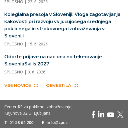
SPLOŠNO
| 22. 6. 2026
Kolegialna presoja v Sloveniji: Vloga zagotavljanja
kakovosti pri razvoju vključujočega srednjega
poklicnega in strokovnega izobraževanja v
Sloveniji
SPLOŠNO
| 15. 6. 2026
Odprte prijave na nacionalno tekmovanje
SloveniaSkills 2027
SPLOŠNO
| 3. 6. 2026
VSE NOVICE
OBVESTILA
Center RS za poklicno izobraževanje,
Kajuhova 32 U, Ljubljana
T
01 58 64 200
E
info@cpi.si