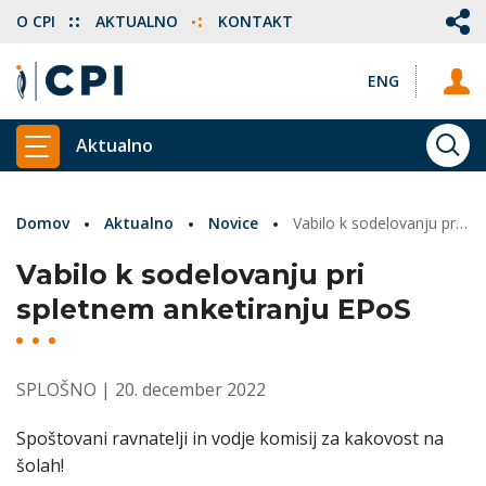
O CPI
AKTUALNO
KONTAKT
ENG
Aktualno
ISKA
PRIKAŽI GLAVNI MENI
Domov
Aktualno
Novice
Vabilo k sodelovanju pri spletnem anketiranju EPoS
Vabilo k sodelovanju pri
spletnem anketiranju EPoS
SPLOŠNO
| 20. december 2022
Spoštovani ravnatelji in vodje komisij za kakovost na
šolah!