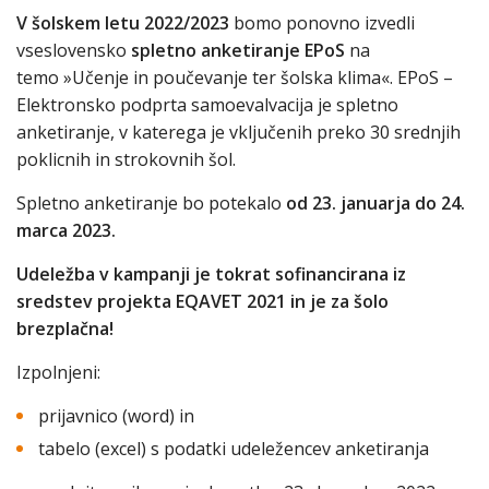
V šolskem letu 2022/2023
bomo ponovno izvedli
vseslovensko
spletno anketiranje EPoS
na
temo »Učenje in poučevanje ter šolska klima«. EPoS –
Elektronsko podprta samoevalvacija je spletno
anketiranje, v katerega je vključenih preko 30 srednjih
poklicnih in strokovnih šol.
Spletno anketiranje bo potekalo
od 23. januarja do 24.
marca 2023.
Udeležba v kampanji je tokrat sofinancirana iz
sredstev projekta EQAVET 2021 in je za šolo
brezplačna!
Izpolnjeni:
prijavnico (word) in
tabelo (excel) s podatki udeležencev anketiranja