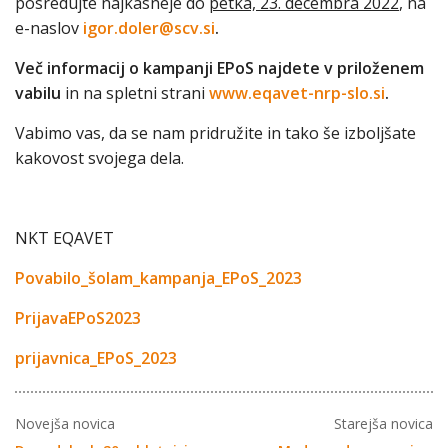
posredujte najkasneje do
petka, 23. decembra 2022
, na
e-naslov
igor.doler@scv.si
.
Več informacij o kampanji EPoS najdete v priloženem
vabilu
in na spletni strani
www.eqavet-nrp-slo.si
.
Vabimo vas, da se nam pridružite in tako še izboljšate
kakovost svojega dela.
NKT EQAVET
Povabilo_šolam_kampanja_EPoS_2023
PrijavaEPoS2023
prijavnica_EPoS_2023
Novejša novica
Starejša novica