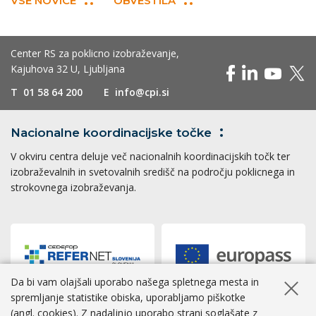
VSE NOVICE
OBVESTILA
Center RS za poklicno izobraževanje,
Kajuhova 32 U, Ljubljana
T
01 58 64 200
E
info@cpi.si
Nacionalne koordinacijske
točke
V okviru centra deluje več nacionalnih koordinacijskih točk ter
izobraževalnih in svetovalnih središč na področju poklicnega in
strokovnega izobraževanja.
Da bi vam olajšali uporabo našega spletnega mesta in
Skrij ob
spremljanje statistike obiska, uporabljamo piškotke
(angl. cookies). Z nadaljnjo uporabo strani soglašate z