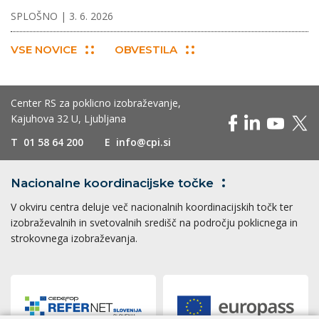
SPLOŠNO
| 3. 6. 2026
VSE NOVICE
OBVESTILA
Center RS za poklicno izobraževanje,
Kajuhova 32 U, Ljubljana
T
01 58 64 200
E
info@cpi.si
Nacionalne koordinacijske
točke
V okviru centra deluje več nacionalnih koordinacijskih točk ter
izobraževalnih in svetovalnih središč na področju poklicnega in
strokovnega izobraževanja.