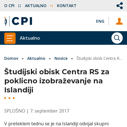
O CPI
AKTUALNO
KONTAKT
ENG
Aktualno
ISKA
PRIKAŽI GLAVNI MENI
Domov
Aktualno
Novice
Študijski obisk Centra RS za poklicno izobraževanje na Islandiji
Študijski obisk Centra RS za
poklicno izobraževanje na
Islandiji
SPLOŠNO
| 7. september 2017
V preteklem tednu se je na Islandiji odvijal skupni