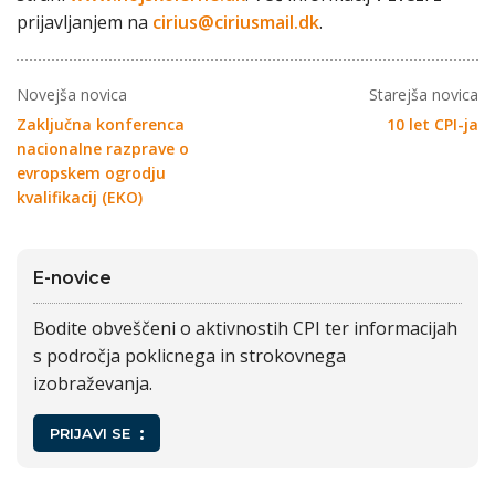
prijavljanjem na
cirius@ciriusmail.dk
.
Novejša novica
Starejša novica
Zaključna konferenca
10 let CPI-ja
nacionalne razprave o
evropskem ogrodju
kvalifikacij (EKO)
E-novice
Bodite obveščeni o aktivnostih CPI ter informacijah
s področja poklicnega in strokovnega
izobraževanja.
PRIJAVI SE