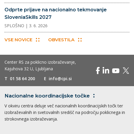
Odprte prijave na nacionalno tekmovanje
SloveniaSkills 2027
SPLOŠNO
| 3. 6. 2026
VSE NOVICE
OBVESTILA
Center RS za poklicno izobraževanje,
Kajuhova 32 U, Ljubljana
T
01 58 64 200
E
info@cpi.si
Nacionalne koordinacijske
točke
V okviru centra deluje več nacionalnih koordinacijskih točk ter
izobraževalnih in svetovalnih središč na področju poklicnega in
strokovnega izobraževanja.