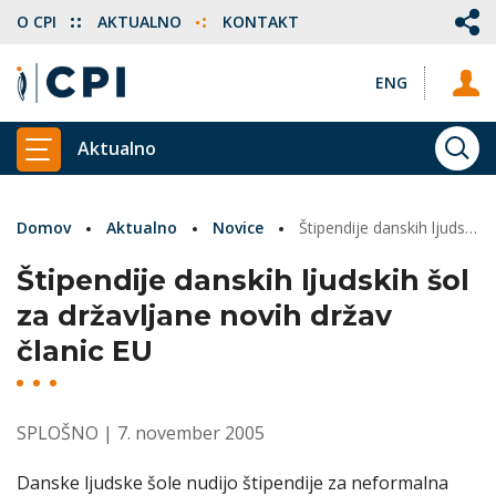
O CPI
AKTUALNO
KONTAKT
ENG
Aktualno
ISKA
PRIKAŽI GLAVNI MENI
Domov
Aktualno
Novice
Štipendije danskih ljudskih šol za državljane novih držav članic EU
Štipendije danskih ljudskih šol
za državljane novih držav
članic EU
SPLOŠNO
| 7. november 2005
Danske ljudske šole nudijo štipendije za neformalna