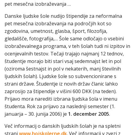
pet mesečna izobraževanja …
Danske ljudske šole nudijo štipendije za neformalna
pet mesečna izobraževanja na področjih kot so
zgodovina, umetnost, glasba, šport, filozofija,
gledališče, fotografija,… Šole same odločajo o vsebini
izobraževalnega programa, v teh šolah tudi ni izpitov in
ocenjevalnih testov. Tečaji trajajo najmanj 12 tednov,
študentje morajo biti stari vsaj sedemnajst let in pol
(oziroma šestnajst in pol v nekaterih, manj številnih
ljudskih šolah). Ljudske šole so subvencionirane s
strani države. Študentje iz novih držav članic lahko
zaprosijo za štipendije v višini 600 DKK (na teden).
Prijavo mora narediti izbrana ljudska šola v imenu
študenta. Rok za prijavo za naslednji semester (1.
januarja – 30. junija 2006) je
1. december 2005
.
Več informacij o danskih ljudskih šolah je na spletni
strani
www.hojskolerne.dk
. Več informacij v zvezi z