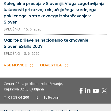
Kolegialna presoja v Sloveniji: Vloga zagotavljanja
kakovosti pri razvoju vključujočega srednjega
poklicnega in strokovnega izobraževanja v
Sloveniji
SPLOŠNO
| 15. 6. 2026
Odprte prijave na nacionalno tekmovanje
SloveniaSkills 2027
SPLOŠNO
| 3. 6. 2026
VSE NOVICE
OBVESTILA
Center RS za poklicno izobraževanje,
Kajuhova 32 U, Ljubljana
T
01 58 64 200
E
info@cpi.si