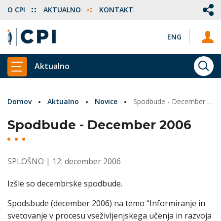
O CPI
AKTUALNO
KONTAKT
ENG
Aktualno
ISKA
PRIKAŽI GLAVNI MENI
Domov
Aktualno
Novice
Spodbude - December 2006
Spodbude - December 2006
SPLOŠNO
| 12. december 2006
Izšle so decembrske spodbude.
Spodsbude (december 2006) na temo “Informiranje in
svetovanje v procesu vseživljenjskega učenja in razvoja