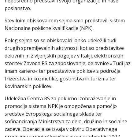
neposredno predstavili svojo organizacijo in naše
poslanstvo.
Številnim obiskovalcem sejma smo predstavili sistem
Nacionalne poklicne kvalifikacije (NPK).
Poleg sejma so se obiskovalci lahko udeležili tudi
drugih spremljevalnih aktivnosti kot so predstavitve
delovnih in življenjskih pogojev v Italiji, elektronskih
storitev Zavoda RS za zaposlovanje, delavnice »Tudi jaz
imam kariero« ter predstavitve poklicev s področja
frizerstva in kozmetike, gostinstva in turizma ter
kovinarskih poklicev.
Udeležba Centra RS za poklicno izobraževanje in
promocija sistema NPK je omogočena s pomočjo
sredstev Evropskega socialnega sklada ter
sofinanciranja Ministrstva za delo, družino in socialne
zadeve. Operacija se izvaja v okviru Operativnega
programa razvoja človeških virov za obdobje 2007-