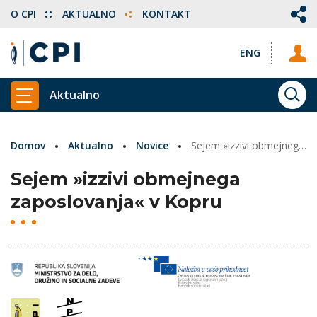
O CPI
AKTUALNO
KONTAKT
ENG
Aktualno
ISKA
PRIKAŽI GLAVNI MENI
Domov
Aktualno
Novice
Sejem »izzivi obmejnega zaposlovanja« v Kopru
Sejem »izzivi obmejnega
zaposlovanja« v Kopru