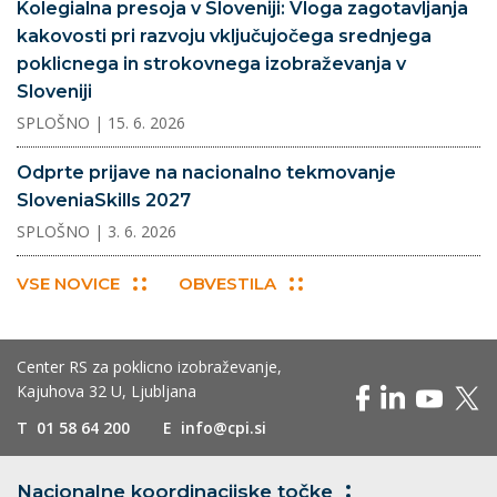
Kolegialna presoja v Sloveniji: Vloga zagotavljanja
kakovosti pri razvoju vključujočega srednjega
poklicnega in strokovnega izobraževanja v
Sloveniji
SPLOŠNO
| 15. 6. 2026
Odprte prijave na nacionalno tekmovanje
SloveniaSkills 2027
SPLOŠNO
| 3. 6. 2026
VSE NOVICE
OBVESTILA
Center RS za poklicno izobraževanje,
Kajuhova 32 U, Ljubljana
T
01 58 64 200
E
info@cpi.si
Nacionalne koordinacijske
točke