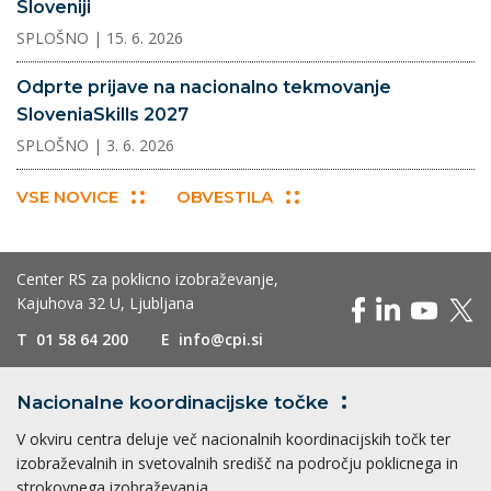
Sloveniji
SPLOŠNO
| 15. 6. 2026
Odprte prijave na nacionalno tekmovanje
SloveniaSkills 2027
SPLOŠNO
| 3. 6. 2026
VSE NOVICE
OBVESTILA
Center RS za poklicno izobraževanje,
Kajuhova 32 U, Ljubljana
T
01 58 64 200
E
info@cpi.si
Nacionalne koordinacijske
točke
V okviru centra deluje več nacionalnih koordinacijskih točk ter
izobraževalnih in svetovalnih središč na področju poklicnega in
strokovnega izobraževanja.