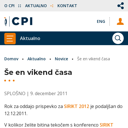
O CPI
AKTUALNO
KONTAKT
ENG
Aktualno
ISKA
PRIKAŽI GLAVNI MENI
Domov
Aktualno
Novice
Še en vikend časa
Še en vikend časa
SPLOŠNO
| 9. december 2011
Rok za oddajo prispevko za
SIRIKT 2012
je podaljšan do
12.12.2011.
V kolikor želite bitina tekočem s konferenco
SIRIKT