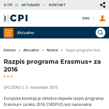
O CPI
AKTUALNO
KONTAKT
ENG
Aktualno
ISKA
PRIKAŽI GLAVNI MENI
Domov
Aktualno
Novice
Razpis programa Erasmus+ za 2016
Razpis programa Erasmus+ za
2016
SPLOŠNO
| 5. november 2015
Evropska komisija je oktobra objavila razpis programa
Erasmus+ za leto 2016. CMEPIUS kot nacionalna