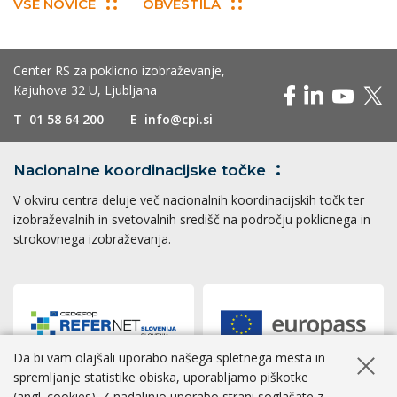
VSE NOVICE
OBVESTILA
Center RS za poklicno izobraževanje,
Kajuhova 32 U, Ljubljana
T
01 58 64 200
E
info@cpi.si
Nacionalne koordinacijske
točke
V okviru centra deluje več nacionalnih koordinacijskih točk ter
izobraževalnih in svetovalnih središč na področju poklicnega in
strokovnega izobraževanja.
Da bi vam olajšali uporabo našega spletnega mesta in
Skrij ob
spremljanje statistike obiska, uporabljamo piškotke
(angl. cookies). Z nadaljnjo uporabo strani soglašate z