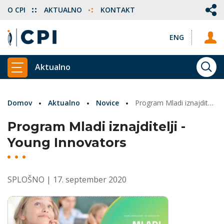
O CPI
AKTUALNO
KONTAKT
ENG
Aktualno
ISKA
PRIKAŽI GLAVNI MENI
Domov
Aktualno
Novice
Program Mladi iznajditelji
Program Mladi iznajditelji -
Young Innovators
SPLOŠNO
| 17. september 2020