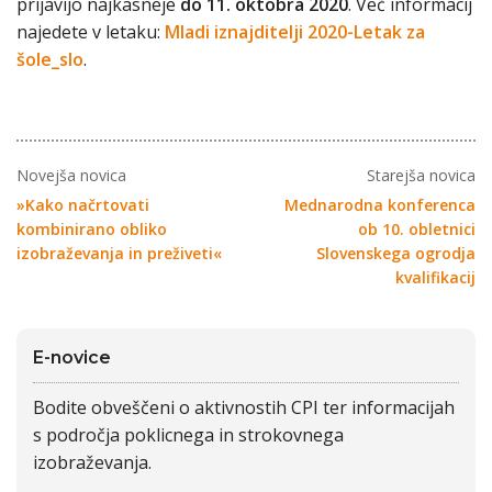
prijavijo najkasneje
do 11. oktobra 2020
. Več informacij
najedete v letaku:
Mladi iznajditelji 2020-Letak za
šole_slo
.
Novejša novica
Starejša novica
»Kako načrtovati
Mednarodna konferenca
kombinirano obliko
ob 10. obletnici
izobraževanja in preživeti«
Slovenskega ogrodja
kvalifikacij
E-novice
Bodite obveščeni o aktivnostih CPI ter informacijah
s področja poklicnega in strokovnega
izobraževanja.