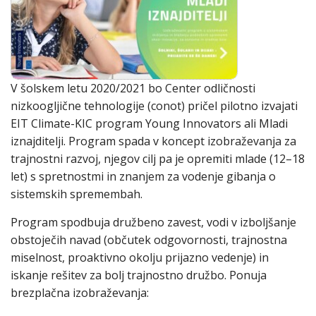
V šolskem letu 2020/2021 bo Center odličnosti
nizkoogljične tehnologije (conot) pričel pilotno izvajati
EIT Climate-KIC program Young Innovators ali Mladi
iznajditelji. Program spada v koncept izobraževanja za
trajnostni razvoj, njegov cilj pa je opremiti mlade (12–18
let) s spretnostmi in znanjem za vodenje gibanja o
sistemskih spremembah.
Program spodbuja družbeno zavest, vodi v izboljšanje
obstoječih navad (občutek odgovornosti, trajnostna
miselnost, proaktivno okolju prijazno vedenje) in
iskanje rešitev za bolj trajnostno družbo. Ponuja
brezplačna izobraževanja: