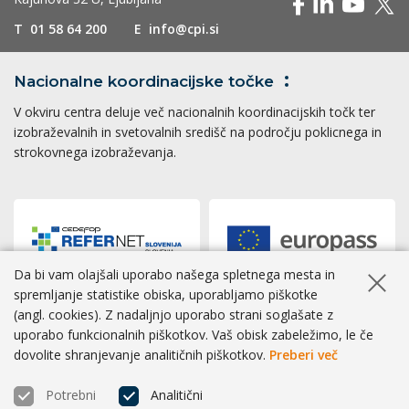
T
01 58 64 200
E
info@cpi.si
Nacionalne koordinacijske
točke
V okviru centra deluje več nacionalnih koordinacijskih točk ter
izobraževalnih in svetovalnih središč na področju poklicnega in
strokovnega izobraževanja.
Da bi vam olajšali uporabo našega spletnega mesta in
Skrij ob
spremljanje statistike obiska, uporabljamo piškotke
(angl. cookies). Z nadaljnjo uporabo strani soglašate z
Dostopnost
|
Zasebnost
|
Piškotki
uporabo funkcionalnih piškotkov. Vaš obisk zabeležimo, le če
dovolite shranjevanje analitičnih piškotkov.
Preberi več
® CPI 2026 | Izvedba
BOSKO
Potrebni
Analitični