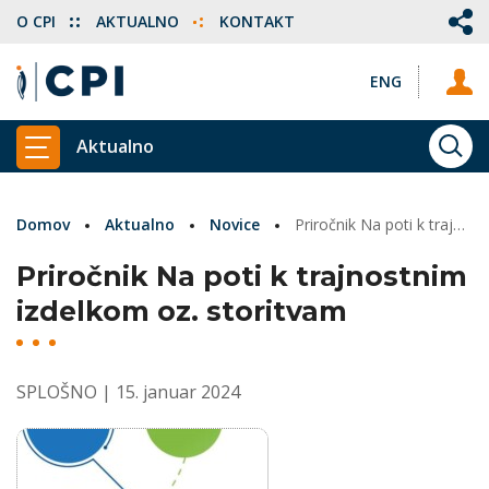
O CPI
AKTUALNO
KONTAKT
ENG
Aktualno
ISKA
PRIKAŽI GLAVNI MENI
Domov
Aktualno
Novice
Priročnik Na poti k trajnostnim izdelkom oz. storitvam
Priročnik Na poti k trajnostnim
izdelkom oz. storitvam
SPLOŠNO
| 15. januar 2024