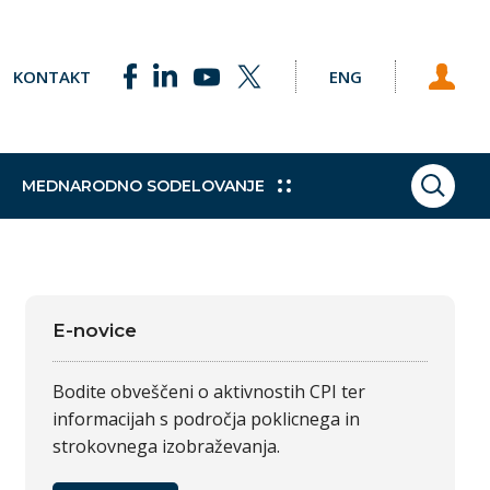
KONTAKT
ENG
MEDNARODNO SODELOVANJE
ISKAN
ke točke
Pobude
Praktično izobraževanje
Sklad za podnebne spremembe
Študijski obiski
h programov
e Svetu EU
Dodatne kvalifikacije
Vajeništvo
E-novice
gija
Trajnostni razvoj
Bodite obveščeni o aktivnostih CPI ter
informacijah s področja poklicnega in
strokovnega izobraževanja.