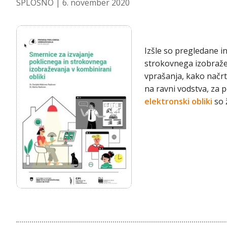
SPLOŠNO
| 6. november 2020
Izšle so pregledane i
strokovnega izobražev
vprašanja, kako načrt
na ravni vodstva, za
elektronski obliki
so 