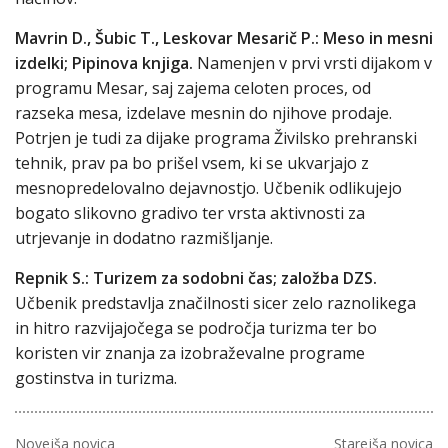
Mavrin D., Šubic T., Leskovar Mesarič P.: Meso in mesni
izdelki; Pipinova knjiga.
Namenjen v prvi vrsti dijakom v
programu Mesar, saj zajema celoten proces, od
razseka mesa, izdelave mesnin do njihove prodaje.
Potrjen je tudi za dijake programa Živilsko prehranski
tehnik, prav pa bo prišel vsem, ki se ukvarjajo z
mesnopredelovalno dejavnostjo. Učbenik odlikujejo
bogato slikovno gradivo ter vrsta aktivnosti za
utrjevanje in dodatno razmišljanje.
Repnik S.: Turizem za sodobni čas; založba DZS.
Učbenik predstavlja značilnosti sicer zelo raznolikega
in hitro razvijajočega se področja turizma ter bo
koristen vir znanja za izobraževalne programe
gostinstva in turizma.
Novejša novica
Starejša novica