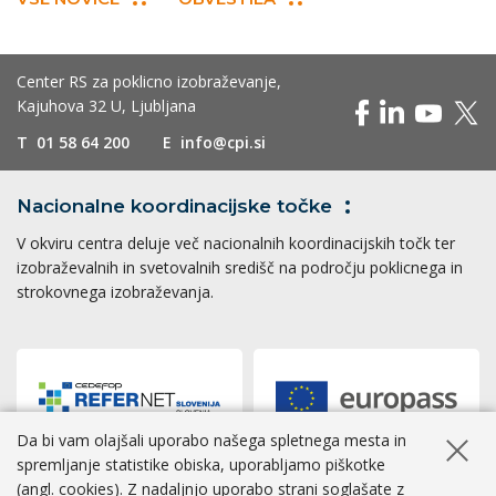
Center RS za poklicno izobraževanje,
Kajuhova 32 U, Ljubljana
T
01 58 64 200
E
info@cpi.si
Nacionalne koordinacijske
točke
V okviru centra deluje več nacionalnih koordinacijskih točk ter
izobraževalnih in svetovalnih središč na področju poklicnega in
strokovnega izobraževanja.
Da bi vam olajšali uporabo našega spletnega mesta in
Skrij ob
spremljanje statistike obiska, uporabljamo piškotke
(angl. cookies). Z nadaljnjo uporabo strani soglašate z