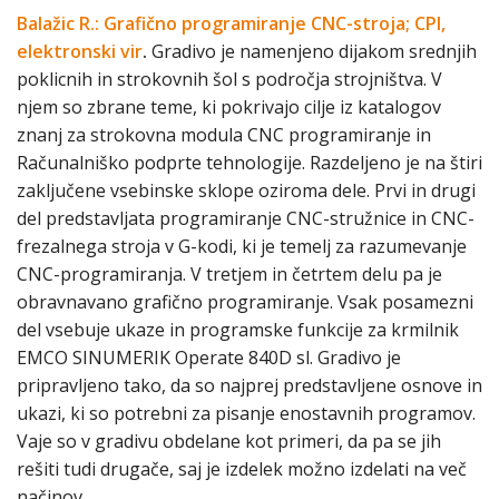
Balažic R.: Grafično programiranje CNC-stroja; CPI,
elektronski vir
.
Gradivo je namenjeno dijakom srednjih
poklicnih in strokovnih šol s področja strojništva. V
njem so zbrane teme, ki pokrivajo cilje iz katalogov
znanj za strokovna modula CNC programiranje in
Računalniško podprte tehnologije. Razdeljeno je na štiri
zaključene vsebinske sklope oziroma dele. Prvi in drugi
del predstavljata programiranje CNC-stružnice in CNC-
frezalnega stroja v G-kodi, ki je temelj za razumevanje
CNC-programiranja. V tretjem in četrtem delu pa je
obravnavano grafično programiranje. Vsak posamezni
del vsebuje ukaze in programske funkcije za krmilnik
EMCO SINUMERIK Operate 840D sl. Gradivo je
pripravljeno tako, da so najprej predstavljene osnove in
ukazi, ki so potrebni za pisanje enostavnih programov.
Vaje so v gradivu obdelane kot primeri, da pa se jih
rešiti tudi drugače, saj je izdelek možno izdelati na več
načinov.