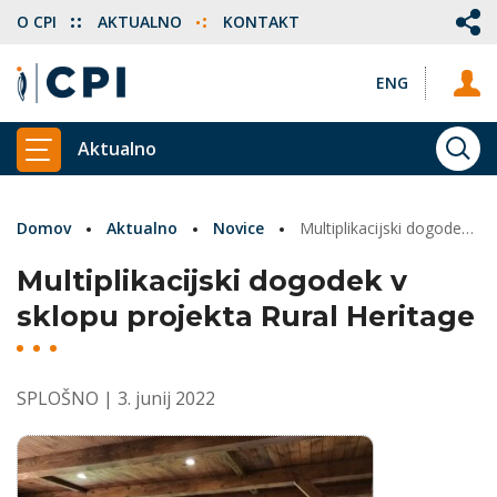
O CPI
AKTUALNO
KONTAKT
ENG
Aktualno
ISKA
PRIKAŽI GLAVNI MENI
Domov
Aktualno
Novice
Multiplikacijski dogodek v sklopu projekta Rural Heritage
Multiplikacijski dogodek v
sklopu projekta Rural Heritage
SPLOŠNO
| 3. junij 2022