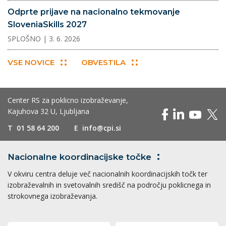
Odprte prijave na nacionalno tekmovanje
SloveniaSkills 2027
SPLOŠNO
| 3. 6. 2026
VSE NOVICE
OBVESTILA
Center RS za poklicno izobraževanje,
Kajuhova 32 U, Ljubljana
T
01 58 64 200
E
info@cpi.si
Nacionalne koordinacijske
točke
V okviru centra deluje več nacionalnih koordinacijskih točk ter
izobraževalnih in svetovalnih središč na področju poklicnega in
strokovnega izobraževanja.