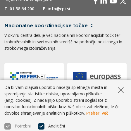
T
01 58 64 200
E
info@cpi.si
Nacionalne koordinacijske
točke
V okviru centra deluje več nacionalnih koordinacijskih točk ter
izobraževalnih in svetovalnih središč na področju poklicnega in
strokovnega izobraževanja.
Da bi vam olajšali uporabo našega spletnega mesta in
Skrij ob
spremljanje statistike obiska, uporabljamo piškotke
(angl. cookies). Z nadaljnjo uporabo strani soglašate z
Dostopnost
|
Zasebnost
|
Piškotki
uporabo funkcionalnih piškotkov. Vaš obisk zabeležimo, le če
dovolite shranjevanje analitičnih piškotkov.
Preberi več
® CPI 2026 | Izvedba
BOSKO
Potrebni
Analitični