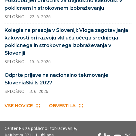
Posodobljen priročnik za trajnostno kakovost v
poklicnem in strokovnem izobraževanju
SPLOŠNO
| 22. 6. 2026
Kolegialna presoja v Sloveniji: Vloga zagotavljanja
kakovosti pri razvoju vključujočega srednjega
poklicnega in strokovnega izobraževanja v
Sloveniji
SPLOŠNO
| 15. 6. 2026
Odprte prijave na nacionalno tekmovanje
SloveniaSkills 2027
SPLOŠNO
| 3. 6. 2026
VSE NOVICE
OBVESTILA
Center RS za poklicno izobraževanje,
Kajuhova 32 U, Ljubljana