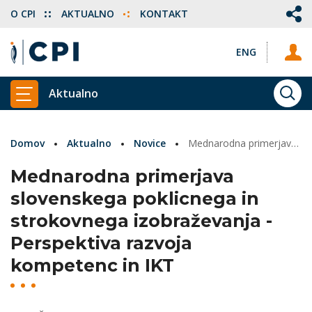
O CPI
AKTUALNO
KONTAKT
ENG
Aktualno
ISKA
PRIKAŽI GLAVNI MENI
Domov
Aktualno
Novice
Mednarodna primerjava slovenskega poklicnega in strokovnega izobraževanja - Perspektiva razvoja kompetenc in IKT
Mednarodna primerjava
slovenskega poklicnega in
strokovnega izobraževanja -
Perspektiva razvoja
kompetenc in IKT