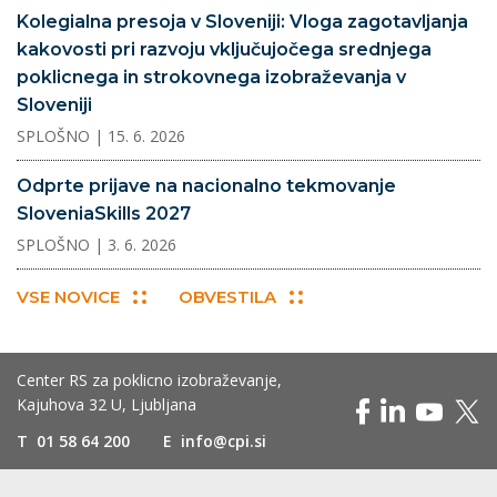
Kolegialna presoja v Sloveniji: Vloga zagotavljanja
kakovosti pri razvoju vključujočega srednjega
poklicnega in strokovnega izobraževanja v
Sloveniji
SPLOŠNO
| 15. 6. 2026
Odprte prijave na nacionalno tekmovanje
SloveniaSkills 2027
SPLOŠNO
| 3. 6. 2026
VSE NOVICE
OBVESTILA
Center RS za poklicno izobraževanje,
Kajuhova 32 U, Ljubljana
T
01 58 64 200
E
info@cpi.si