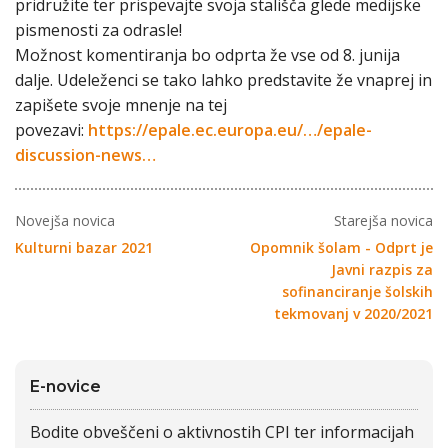
pridružite ter prispevajte svoja stališča glede medijske
pismenosti za odrasle!
Možnost komentiranja bo odprta že vse od 8. junija
dalje. Udeleženci se tako lahko predstavite že vnaprej in
zapišete svoje mnenje na tej
povezavi:
https://epale.ec.europa.eu/…/epale-
discussion-news…
Novejša novica
Starejša novica
Kulturni bazar 2021
Opomnik šolam - Odprt je
Javni razpis za
sofinanciranje šolskih
tekmovanj v 2020/2021
E-novice
Bodite obveščeni o aktivnostih CPI ter informacijah