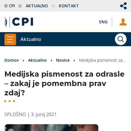
O CPI
AKTUALNO
KONTAKT
ENG
Aktualno
ISKA
PRIKAŽI GLAVNI MENI
Domov
Aktualno
Novice
Medijska pismenost za odrasle – zakaj je pomembna prav zdaj?
Medijska pismenost za odrasle
– zakaj je pomembna prav
zdaj?
SPLOŠNO
| 3. junij 2021