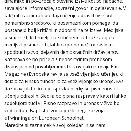
dinamiko in povzročajo številne izzive kot so napačne,
zavajajoče informacije, sovražni govor in oglaševanje. V
takšnih razmerah postaja učenje odraslih vse bolj
pomembno sredstvo, ki posameznikom pomaga, da
postanejo bolj kritični in odporni na te izzive. Medijska
pismenost, ki temelji na kritičnem izobraževanju o
medijski pismenosti, lahko opolnomoči odrasle in
spodbudi razvoj dejavnih demokratičnih državljanov.
Razprava se bo pričela z neposrednim prenosom
diskusije med povabljenimi strokovnjaki iz revije Elm
Magazine (Evropska revija za vseživljenjsko učenje), ki
delajo za Finsko fundacijo za vseživljenjsko učenje, Kvs.
Razpravljali bodo o prispevku medijske pismenosti k
učenju odraslih. Sledila bo pisna razprava v kateri lahko
sodelujete tudi vi. Pisno razpravo in prenos v živo bo
vodila Rute Baptista, vodja poklicnega razvoja
eTwinninga pri European Schoolnet..
Naredite si zaznamek v svoj koledar in se nam