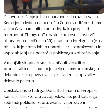
Delovno srečanje je bilo obarvano zelo raziskovalno.
Ker orjemo ledino na področju Centrov odličnosti, smo
veliko časa namenili iskanju idej, kako preplesti
Internet of Things (IoT), navidezno resničnost (VR),
obogateno resničnost (AR) in umetno inteligenco (AI) v
obliko, ki jo bomo lahko uporabili pri izobraževanju in
usposabljanju na področju poklicnega izobraževanja.
V manjših skupinah smo razmišljali, viharili in
producirali ideje s pomočjo različnih metod timskega
dela. Ideje smo povezovali s predvidenimi opravili v
delovnih paketih.
Obiskala nas je tudi ga. Dana Bachmann iz Evropske
komisije, direktorata za zaposlovanje, pod katerega
sodi tudi poklicno izobraževanje, vajeništvo in