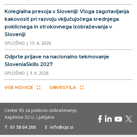
Kolegialna presoja v Sloveniji: Vloga zagotavljanja
kakovosti pri razvoju vključujočega srednjega
poklicnega in strokovnega izobraževanja v
Sloveniji
SPLOŠNO
| 15. 6. 2026
Odprte prijave na nacionalno tekmovanje
SloveniaSkills 2027
SPLOŠNO
| 3. 6. 2026
VSE NOVICE
OBVESTILA
Center RS za poklicno izobraževanje,
Kajuhova 32 U, Ljubljana
T
01 58 64 200
E
info@cpi.si