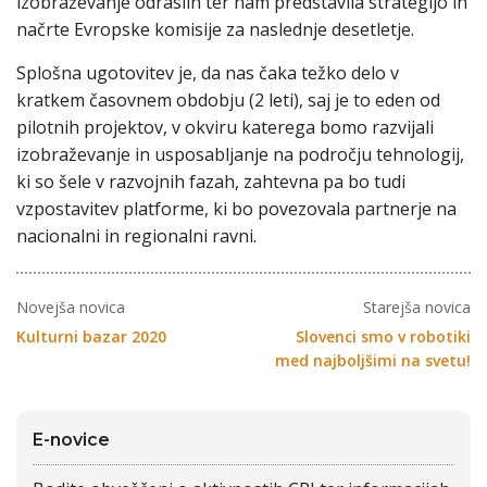
izobraževanje odraslih ter nam predstavila strategijo in
načrte Evropske komisije za naslednje desetletje.
Splošna ugotovitev je, da nas čaka težko delo v
kratkem časovnem obdobju (2 leti), saj je to eden od
pilotnih projektov, v okviru katerega bomo razvijali
izobraževanje in usposabljanje na področju tehnologij,
ki so šele v razvojnih fazah, zahtevna pa bo tudi
vzpostavitev platforme, ki bo povezovala partnerje na
nacionalni in regionalni ravni.
Novejša novica
Starejša novica
Kulturni bazar 2020
Slovenci smo v robotiki
med najboljšimi na svetu!
E-novice