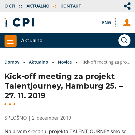
O CPI
AKTUALNO
KONTAKT
ENG
Aktualno
ISKA
PRIKAŽI GLAVNI MENI
Domov
Aktualno
Novice
Kick-off meeting za projekt Talentjourney
Kick-off meeting za projekt
Talentjourney, Hamburg 25. –
27. 11. 2019
SPLOŠNO
| 2. december 2019
Na prvem srečanju projekta TALENTJOURNEY smo se