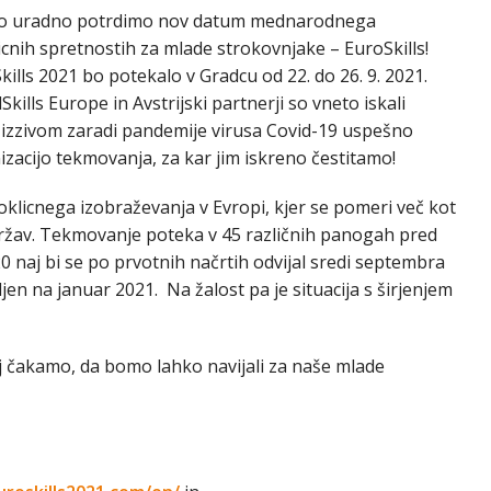
hko uradno potrdimo nov datum mednarodnega
cnih spretnostih za mlade strokovnjake – EuroSkills!
lls 2021 bo potekalo v Gradcu od 22. do 26. 9. 2021.
kills Europe in Avstrijski partnerji so vneto iskali
b izzivom zaradi pandemije virusa Covid-19 uspešno
izacijo tekmovanja, za kar jim iskreno čestitamo!
oklicnega izobraževanja v Evropi, kjer se pomeri več kot
h držav. Tekmovanje poteka v 45 različnih panogah pred
20 naj bi se po prvotnih načrtih odvijal sredi septembra
ljen na januar 2021. Na žalost pa je situacija s širjenjem
 čakamo, da bomo lahko navijali za naše mlade