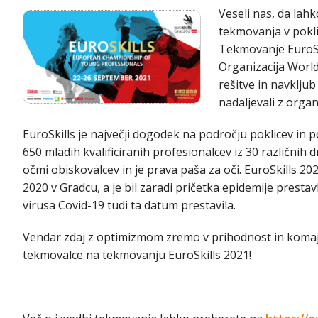
Veseli nas, da la
tekmovanja v pokli
Tekmovanje EuroSki
Organizacija WorldS
rešitve in navklju
nadaljevali z organ
EuroSkills je največji dogodek na področju poklicev in p
650 mladih kvalificiranih profesionalcev iz 30 različni
očmi obiskovalcev in je prava paša za oči. EuroSkills 20
2020 v Gradcu, a je bil zaradi pričetka epidemije prestav
virusa Covid-19 tudi ta datum prestavila.
Vendar zdaj z optimizmom zremo v prihodnost in komaj
tekmovalce na tekmovanju EuroSkills 2021!