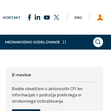
KONTAKT
ENG
MEDNARODNO SODELOVANJE
ISKAN
ke točke
Pobude
Praktično izobraževanje
Sklad za podnebne spremembe
Študijski obiski
h programov
e Svetu EU
Dodatne kvalifikacije
Vajeništvo
E-novice
gija
Trajnostni razvoj
Bodite obveščeni o aktivnostih CPI ter
informacijah s področja poklicnega in
strokovnega izobraževanja.