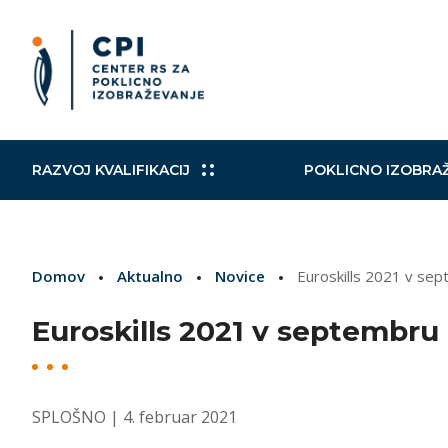
RAZVOJ KVALIFIKACIJ
POKLICNO IZOBRA
Slovensko ogrodje kvalifikacij
Izobraževalni in drugi programi
Kohezijski projekti
Mobilni CPI
Poklicni
Raziskav
Načrt za
Aktualni
Domov
Aktualno
Novice
Euroskills 2021 v se
Izobraževalni programi
Zaključevanje izobraževanja
Norveški finančni mehanizem in
Mednarodni sporazumi
Nacional
VKO
TWINNI
Evropsk
Finančni mehanizem EGP
Euroskills 2021 v septembru
Izobraževanje in usposabljanje
Podpora
strokovnih delavcev
EuroSkills/SloveniaSkills
Vključujo
SPLOŠNO
| 4. februar 2021