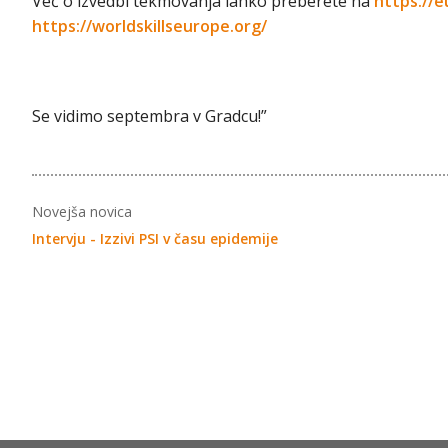
Več o izvedbi tekmovanja lahko preberete na
https://e
https://worldskillseurope.org/
Se vidimo septembra v Gradcu!”
Novejša novica
Intervju - Izzivi PSI v času epidemije