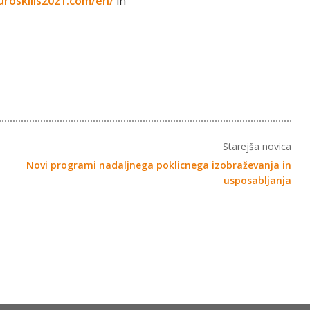
uroskills2021.com/en/
in
Starejša novica
Novi programi nadaljnega poklicnega izobraževanja in
usposabljanja